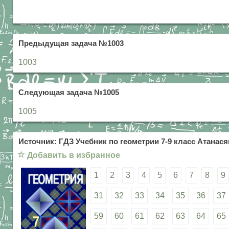
Предыдущая задача №1003
1003
Следующая задача №1005
1005
Источник: ГДЗ Учебник по геометрии 7-9 класс Атанасян
☆
Добавить в избранное
1
2
3
4
5
6
7
8
9
31
32
33
34
35
36
37
59
60
61
62
63
64
65