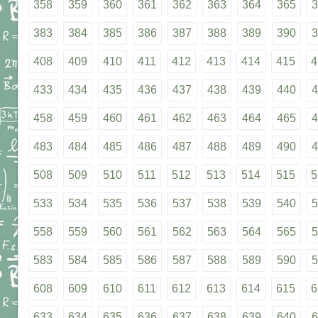
358
359
360
361
362
363
364
365
3
383
384
385
386
387
388
389
390
3
408
409
410
411
412
413
414
415
4
433
434
435
436
437
438
439
440
4
458
459
460
461
462
463
464
465
4
483
484
485
486
487
488
489
490
4
508
509
510
511
512
513
514
515
5
533
534
535
536
537
538
539
540
5
558
559
560
561
562
563
564
565
5
583
584
585
586
587
588
589
590
5
608
609
610
611
612
613
614
615
6
633
634
635
636
637
638
639
640
6