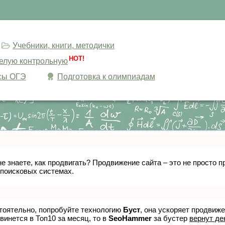
Учебники, книги, методички
HOT!
целую контрольную
сы ОГЭ
Подготовка к олимпиадам
не знаете, как продвигать? Продвижение сайта – это не просто
 поисковых системах.
стоятельно, попробуйте технологию
Буст
, она ускоряет продвиж
винется в Топ10 за месяц, то в
SeoHammer
за бустер
вернут де