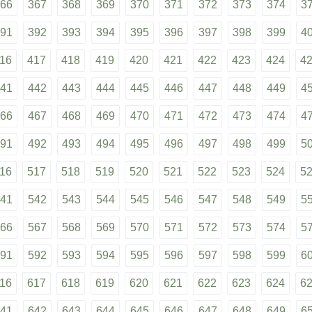
66
367
368
369
370
371
372
373
374
3
91
392
393
394
395
396
397
398
399
4
16
417
418
419
420
421
422
423
424
4
41
442
443
444
445
446
447
448
449
4
66
467
468
469
470
471
472
473
474
4
91
492
493
494
495
496
497
498
499
5
16
517
518
519
520
521
522
523
524
5
41
542
543
544
545
546
547
548
549
5
66
567
568
569
570
571
572
573
574
5
91
592
593
594
595
596
597
598
599
6
16
617
618
619
620
621
622
623
624
6
41
642
643
644
645
646
647
648
649
6