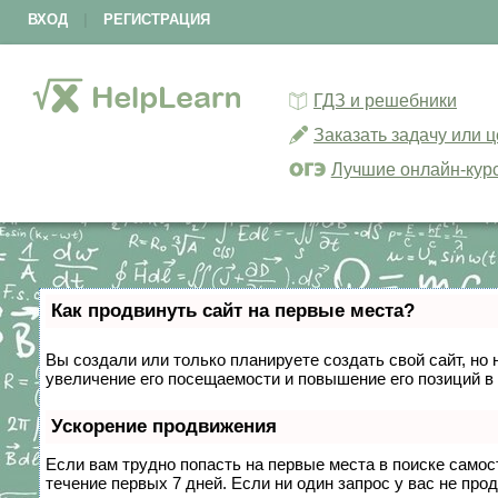
ВХОД
|
РЕГИСТРАЦИЯ
ГДЗ и решебники
Заказать задачу или 
Лучшие онлайн-кур
Как продвинуть сайт на первые места?
Вы создали или только планируете создать свой сайт, но 
увеличение его посещаемости и повышение его позиций в
Ускорение продвижения
Если вам трудно попасть на первые места в поиске само
течение первых 7 дней. Если ни один запрос у вас не прод