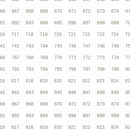
66
667
668
669
670
671
672
673
674
6
91
692
693
694
695
696
697
698
699
7
16
717
718
719
720
721
722
723
724
7
41
742
743
744
745
746
747
748
749
7
66
767
768
769
770
771
772
773
774
7
91
792
793
794
795
796
797
798
799
8
16
817
818
819
820
821
822
823
824
8
41
842
843
844
845
846
847
848
849
8
66
867
868
869
870
871
872
873
874
8
91
892
893
894
895
896
897
898
899
9
16
917
918
919
920
921
922
923
924
9