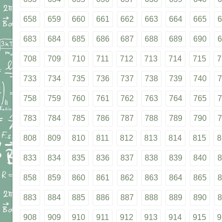
658
659
660
661
662
663
664
665
6
683
684
685
686
687
688
689
690
6
708
709
710
711
712
713
714
715
7
733
734
735
736
737
738
739
740
7
758
759
760
761
762
763
764
765
7
783
784
785
786
787
788
789
790
7
808
809
810
811
812
813
814
815
8
833
834
835
836
837
838
839
840
8
858
859
860
861
862
863
864
865
8
883
884
885
886
887
888
889
890
8
908
909
910
911
912
913
914
915
9