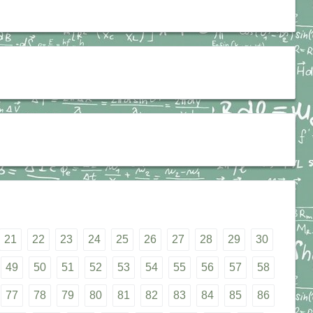
21
22
23
24
25
26
27
28
29
30
49
50
51
52
53
54
55
56
57
58
77
78
79
80
81
82
83
84
85
86