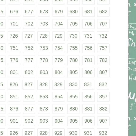
75
676
677
678
679
680
681
682
00
701
702
703
704
705
706
707
25
726
727
728
729
730
731
732
50
751
752
753
754
755
756
757
75
776
777
778
779
780
781
782
00
801
802
803
804
805
806
807
25
826
827
828
829
830
831
832
50
851
852
853
854
855
856
857
75
876
877
878
879
880
881
882
00
901
902
903
904
905
906
907
25
926
927
928
929
930
931
932