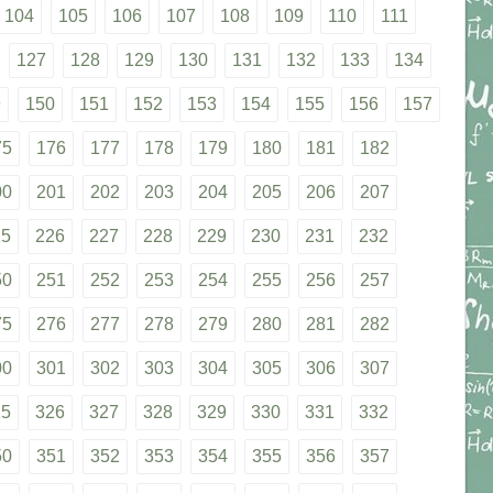
104
105
106
107
108
109
110
111
127
128
129
130
131
132
133
134
9
150
151
152
153
154
155
156
157
75
176
177
178
179
180
181
182
00
201
202
203
204
205
206
207
25
226
227
228
229
230
231
232
50
251
252
253
254
255
256
257
75
276
277
278
279
280
281
282
00
301
302
303
304
305
306
307
25
326
327
328
329
330
331
332
50
351
352
353
354
355
356
357