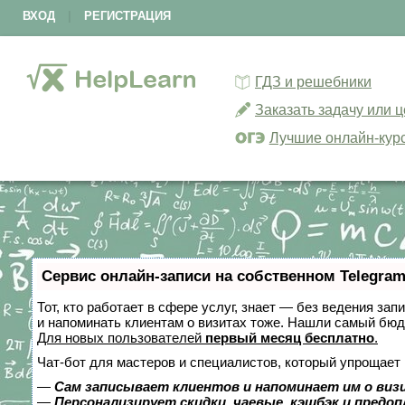
ВХОД
|
РЕГИСТРАЦИЯ
ГДЗ и решебники
Заказать задачу или 
Лучшие онлайн-кур
Сервис онлайн-записи на собственном Telegram
Тот, кто работает в сфере услуг, знает — без ведения зап
и напоминать клиентам о визитах тоже. Нашли самый бю
Для новых пользователей
первый месяц бесплатно
.
Чат-бот для мастеров и специалистов, который упрощает 
—
Сам записывает клиентов и напоминает им о виз
—
Персонализирует скидки, чаевые, кэшбэк и предо