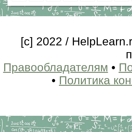
[c] 2022 / HelpLearn
п
Правообладателям
•
По
•
Политика ко