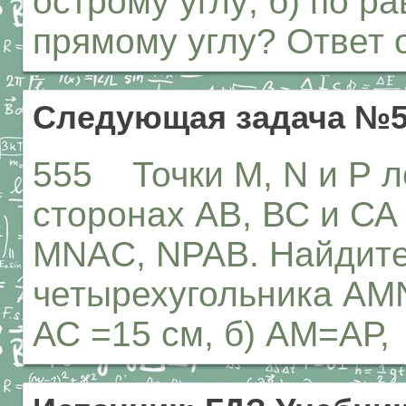
острому углу; б) по ра
прямому углу? Ответ 
Следующая задача №5
555 Точки М, N и Р л
сторонах АВ, ВС и СА
MNAC, NPAB. Найдите
четырехугольника AMN
АС =15 см, б) АМ=А