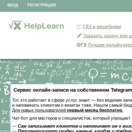
ВХОД
|
РЕГИСТРАЦИЯ
ГДЗ и решебники
Заказать задачу или 
Лучшие онлайн-кур
Сервис онлайн-записи на собственном Telegram
Тот, кто работает в сфере услуг, знает — без ведения зап
и напоминать клиентам о визитах тоже. Нашли самый бю
Для новых пользователей
первый месяц бесплатно
.
Чат-бот для мастеров и специалистов, который упрощает 
—
Сам записывает клиентов и напоминает им о виз
—
Персонализирует скидки, чаевые, кэшбэк и предо