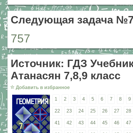
Следующая задача №7
757
Источник: ГДЗ Учебник
Атанасян 7,8,9 класс
☆
Добавить в избранное
1
2
3
4
5
6
7
8
9
22
23
24
25
26
27
28
41
42
43
44
45
46
47