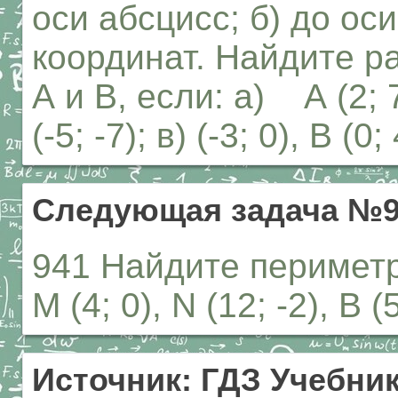
оси абсцисс; б) до оси
координат. Найдите р
А и В, если: а) А (2; 7)
(-5; -7); в) (-3; 0), В (0; 
Следующая задача №9
941 Найдите периметр
М (4; 0), N (12; -2), В (5
Источник: ГДЗ Учебник