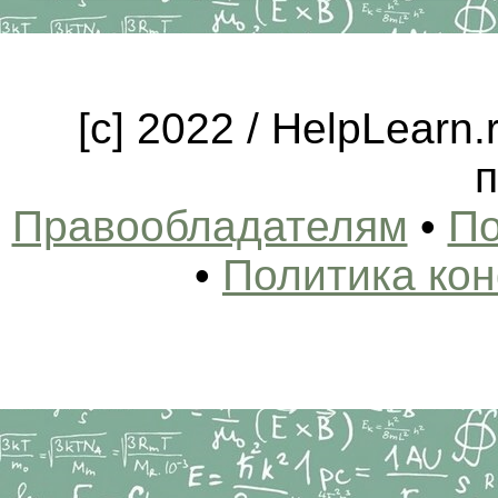
[c] 2022 / HelpLearn
п
Правообладателям
•
По
•
Политика ко