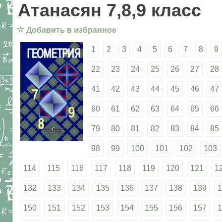
Атанасян 7,8,9 класс
☆
Добавить в избранное
1
2
3
4
5
6
7
8
9
22
23
24
25
26
27
28
41
42
43
44
45
46
47
60
61
62
63
64
65
66
79
80
81
82
83
84
85
98
99
100
101
102
103
114
115
116
117
118
119
120
121
1
132
133
134
135
136
137
138
139
1
150
151
152
153
154
155
156
157
1