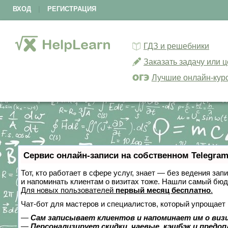
ВХОД
|
РЕГИСТРАЦИЯ
ГДЗ и решебники
Заказать задачу или 
Лучшие онлайн-кур
Сервис онлайн-записи на собственном Telegram
Тот, кто работает в сфере услуг, знает — без ведения зап
и напоминать клиентам о визитах тоже. Нашли самый бю
Для новых пользователей
первый месяц бесплатно
.
Чат-бот для мастеров и специалистов, который упрощает 
—
Сам записывает клиентов и напоминает им о виз
—
Персонализирует скидки, чаевые, кэшбэк и предо