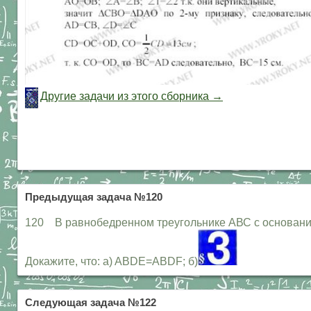
Другие задачи из этого сборника →
Предыдущая задача №120
120 В равнобедренном треугольнике АВС с основание
Докажите, что: a) ABDE=ABDF; б)
Следующая задача №122