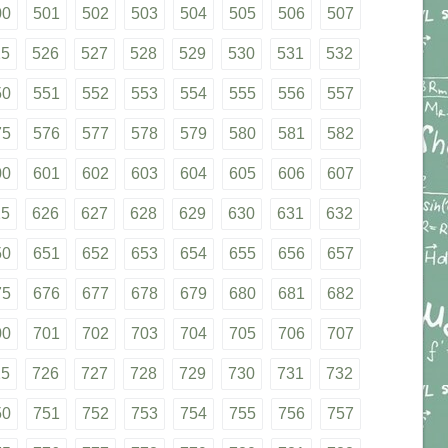
00
501
502
503
504
505
506
507
25
526
527
528
529
530
531
532
50
551
552
553
554
555
556
557
75
576
577
578
579
580
581
582
00
601
602
603
604
605
606
607
25
626
627
628
629
630
631
632
50
651
652
653
654
655
656
657
75
676
677
678
679
680
681
682
00
701
702
703
704
705
706
707
25
726
727
728
729
730
731
732
50
751
752
753
754
755
756
757