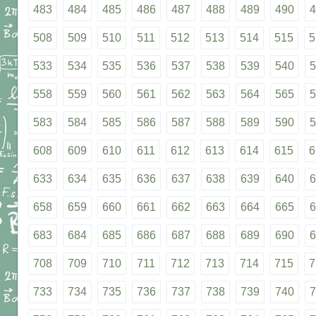
483
484
485
486
487
488
489
490
4
508
509
510
511
512
513
514
515
5
533
534
535
536
537
538
539
540
5
558
559
560
561
562
563
564
565
5
583
584
585
586
587
588
589
590
5
608
609
610
611
612
613
614
615
6
633
634
635
636
637
638
639
640
6
658
659
660
661
662
663
664
665
6
683
684
685
686
687
688
689
690
6
708
709
710
711
712
713
714
715
7
733
734
735
736
737
738
739
740
7