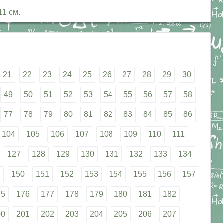
11 см.
21
22
23
24
25
26
27
28
29
30
49
50
51
52
53
54
55
56
57
58
77
78
79
80
81
82
83
84
85
86
104
105
106
107
108
109
110
111
127
128
129
130
131
132
133
134
9
150
151
152
153
154
155
156
157
75
176
177
178
179
180
181
182
00
201
202
203
204
205
206
207