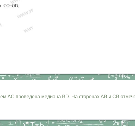
м АС проведена медиана BD. На сторонах АВ и СВ отмечены