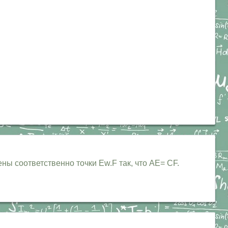
 соответственно точки Ew.F так, что АЕ= CF.