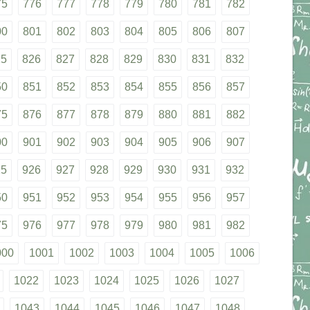
75
776
777
778
779
780
781
782
00
801
802
803
804
805
806
807
25
826
827
828
829
830
831
832
50
851
852
853
854
855
856
857
75
876
877
878
879
880
881
882
00
901
902
903
904
905
906
907
25
926
927
928
929
930
931
932
50
951
952
953
954
955
956
957
75
976
977
978
979
980
981
982
000
1001
1002
1003
1004
1005
1006
1022
1023
1024
1025
1026
1027
1043
1044
1045
1046
1047
1048