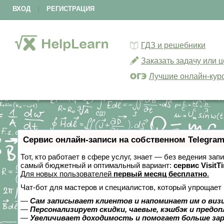
ВХОД
|
РЕГИСТРАЦИЯ
ГДЗ и решебники
Заказать задачу или 
Лучшие онлайн-кур
Сервис онлайн-записи на собственном Telegram
Тот, кто работает в сфере услуг, знает — без ведения за
самый бюджетный и оптимальный вариант:
сервис VisitT
Для новых пользователей
первый месяц бесплатно
.
Чат-бот для мастеров и специалистов, который упрощает 
—
Сам записывает клиентов и напоминает им о виз
—
Персонализирует скидки, чаевые, кэшбэк и предо
—
Увеличивает доходимость и помогает больше за