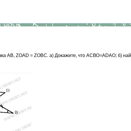
зка AB, ZOAD = ZOBC. а) Докажите, что АСВО=ADAO; б) най