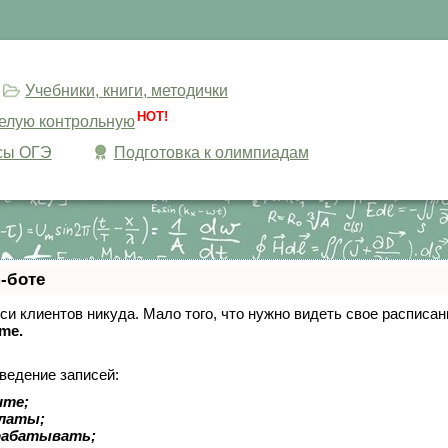
Учебники, книги, методички
HOT!
целую контрольную
сы ОГЭ
Подготовка к олимпиадам
-боте
писи клиентов никуда. Мало того, что нужно видеть свое расписа
ime.
ведение записей:
ите;
платы;
рабатывать;