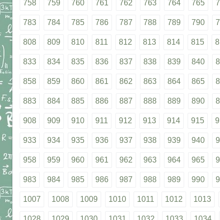
758
759
760
761
762
763
764
765
7
783
784
785
786
787
788
789
790
7
808
809
810
811
812
813
814
815
8
833
834
835
836
837
838
839
840
8
858
859
860
861
862
863
864
865
8
883
884
885
886
887
888
889
890
8
908
909
910
911
912
913
914
915
9
933
934
935
936
937
938
939
940
9
958
959
960
961
962
963
964
965
9
983
984
985
986
987
988
989
990
9
1007
1008
1009
1010
1011
1012
1013
1028
1029
1030
1031
1032
1033
1034