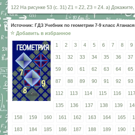
122 На рисунке 53 (с. 31) Z1 = Z2, Z3 = Z4. а) Докажи
Источник: ГДЗ Учебник по геометрии 7-9 класс Атанасян
☆
Добавить в избранное
1
2
3
4
5
6
7
8
9
31
32
33
34
35
36
37
59
60
61
62
63
64
65
87
88
89
90
91
92
93
112
113
114
115
116
11
135
136
137
138
139
14
158
159
160
161
162
163
164
165
1
183
184
185
186
187
188
189
190
1