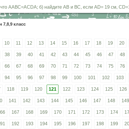
те, что ААВС=ACDA; б) найдите АВ и ВС, если AD= 19 см, CD=
 7,8,9 класс
10
11
12
13
14
15
16
17
18
19
20
38
39
40
41
42
43
44
45
46
47
48
66
67
68
69
70
71
72
73
74
75
76
94
95
96
97
98
99
100
101
102
103
7
118
119
120
121
122
123
124
125
126
0
141
142
143
144
145
146
147
148
14
66
167
168
169
170
171
172
173
174
1
91
192
193
194
195
196
197
198
199
2