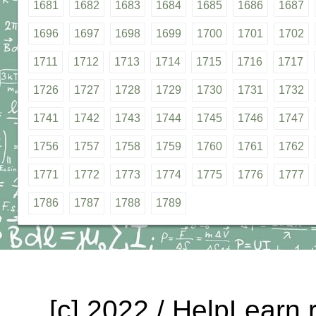
1681
1682
1683
1684
1685
1686
1687
1696
1697
1698
1699
1700
1701
1702
1711
1712
1713
1714
1715
1716
1717
1726
1727
1728
1729
1730
1731
1732
1741
1742
1743
1744
1745
1746
1747
1756
1757
1758
1759
1760
1761
1762
1771
1772
1773
1774
1775
1776
1777
1786
1787
1788
1789
[c] 2022 / HelpLearn