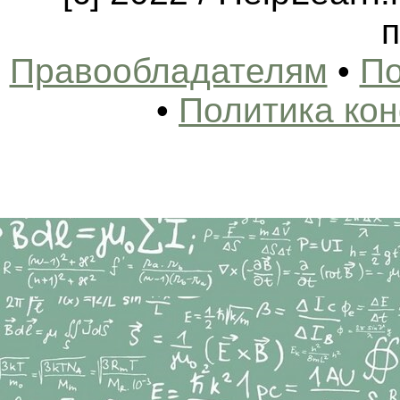
п
Правообладателям
•
По
•
Политика ко