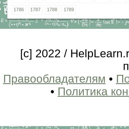
1786
1787
1788
1789
[c] 2022 / HelpLearn
п
Правообладателям
•
По
•
Политика ко