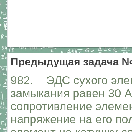
Предыдущая задача №
982. ЭДС сухого элем
замыкания равен 30 А
сопротивление элемен
напряжение на его по