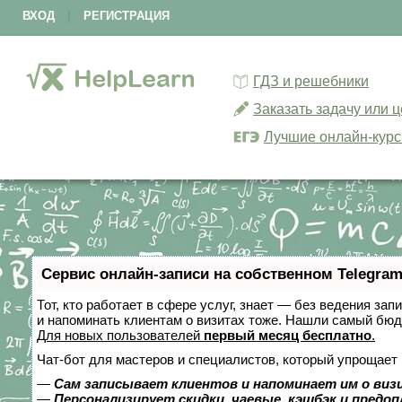
ВХОД
|
РЕГИСТРАЦИЯ
ГДЗ и решебники
Заказать задачу или 
Лучшие онлайн-кур
Сервис онлайн-записи на собственном Telegram
Тот, кто работает в сфере услуг, знает — без ведения зап
и напоминать клиентам о визитах тоже. Нашли самый бю
Для новых пользователей
первый месяц бесплатно
.
Чат-бот для мастеров и специалистов, который упрощает 
—
Сам записывает клиентов и напоминает им о виз
—
Персонализирует скидки, чаевые, кэшбэк и предо