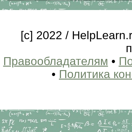
[c] 2022 / HelpLearn
п
Правообладателям
•
По
•
Политика ко