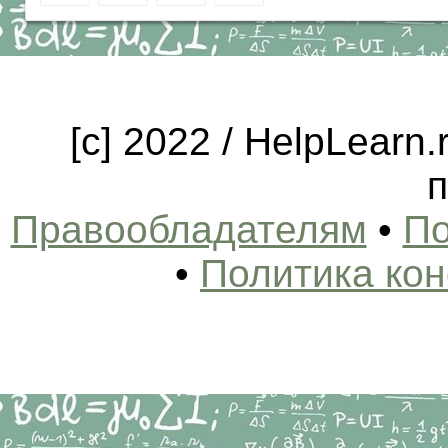
[c] 2022 / HelpLearn
п
Правообладателям
•
По
•
Политика ко