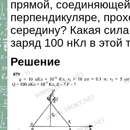
прямой, соединяющей
перпендикуляре, прох
середину? Какая сила
заряд 100 нКл в этой 
Решение