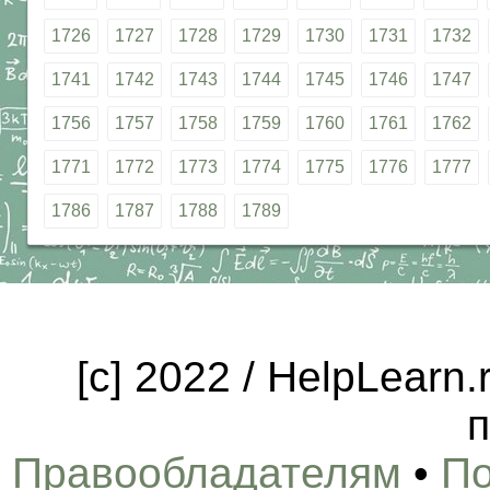
1726
1727
1728
1729
1730
1731
1732
1741
1742
1743
1744
1745
1746
1747
1756
1757
1758
1759
1760
1761
1762
1771
1772
1773
1774
1775
1776
1777
1786
1787
1788
1789
[c] 2022 / HelpLearn
п
Правообладателям
•
По