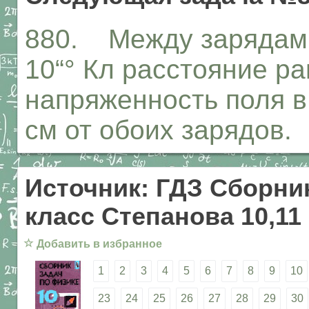
880. Между зарядами 
10“° Кл расстояние ра
напряженность поля в 
см от обоих зарядов.
Источник: ГДЗ Сборник
класс Степанова 10,11
☆
Добавить в избранное
1
2
3
4
5
6
7
8
9
10
23
24
25
26
27
28
29
30