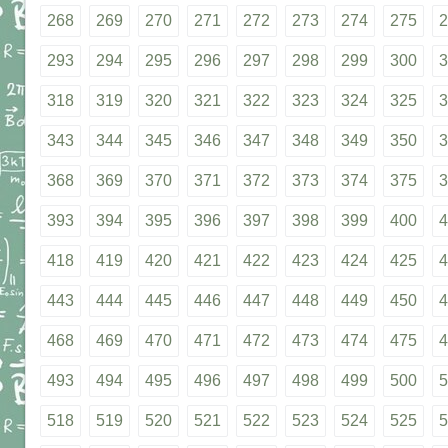
268
269
270
271
272
273
274
275
2
293
294
295
296
297
298
299
300
3
318
319
320
321
322
323
324
325
3
343
344
345
346
347
348
349
350
3
368
369
370
371
372
373
374
375
3
393
394
395
396
397
398
399
400
4
418
419
420
421
422
423
424
425
4
443
444
445
446
447
448
449
450
4
468
469
470
471
472
473
474
475
4
493
494
495
496
497
498
499
500
5
518
519
520
521
522
523
524
525
5