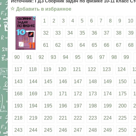
Источник: ГДЗ Сборник задач по физике 10-11 класс Ст
☆
Добавить в избранное
1
2
3
4
5
6
7
8
9
10
32
33
34
35
36
37
38
39
61
62
63
64
65
66
67
68
90
91
92
93
94
95
96
97
98
99
117
118
119
120
121
122
123
124
1
143
144
145
146
147
148
149
150
1
168
169
170
171
172
173
174
175
1
193
194
195
196
197
198
199
200
2
218
219
220
221
222
223
224
225
2
243
244
245
246
247
248
249
250
2