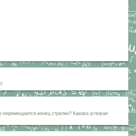
я?
ю перемещается конец стрелки? Какова угловая