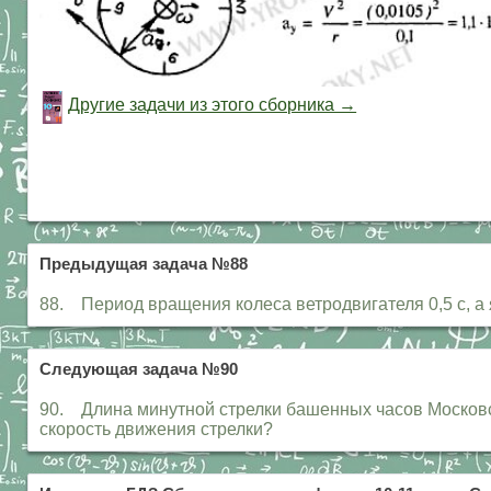
Другие задачи из этого сборника →
Предыдущая задача №88
88. Период вращения колеса ветродвигателя 0,5 с, а 
Следующая задача №90
90. Длина минутной стрелки башенных часов Московск
скорость движения стрелки?