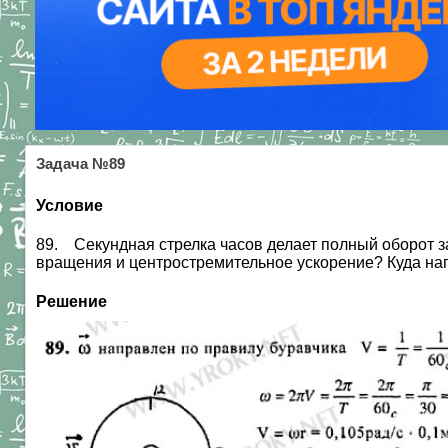
Задача №89
Условие
89. Секундная стрелка часов делает полный оборот за 
вращения и центростремительное ускорение? Куда на
Решение