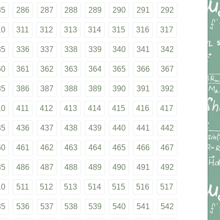
85
286
287
288
289
290
291
292
10
311
312
313
314
315
316
317
35
336
337
338
339
340
341
342
60
361
362
363
364
365
366
367
85
386
387
388
389
390
391
392
10
411
412
413
414
415
416
417
35
436
437
438
439
440
441
442
60
461
462
463
464
465
466
467
85
486
487
488
489
490
491
492
10
511
512
513
514
515
516
517
35
536
537
538
539
540
541
542