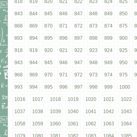
818
819
820
821
822
823
824
825
8
843
844
845
846
847
848
849
850
8
868
869
870
871
872
873
874
875
8
893
894
895
896
897
898
899
900
9
918
919
920
921
922
923
924
925
9
943
944
945
946
947
948
949
950
9
968
969
970
971
972
973
974
975
9
993
994
995
996
997
998
999
1000
1016
1017
1018
1019
1020
1021
1022
1037
1038
1039
1040
1041
1042
1043
1058
1059
1060
1061
1062
1063
1064
1079
1080
1081
1082
1083
1084
1085