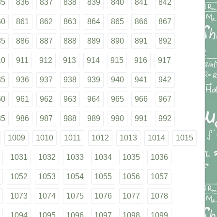
35
836
837
838
839
840
841
842
60
861
862
863
864
865
866
867
85
886
887
888
889
890
891
892
10
911
912
913
914
915
916
917
35
936
937
938
939
940
941
942
60
961
962
963
964
965
966
967
85
986
987
988
989
990
991
992
1009
1010
1011
1012
1013
1014
1015
1031
1032
1033
1034
1035
1036
1052
1053
1054
1055
1056
1057
1073
1074
1075
1076
1077
1078
1094
1095
1096
1097
1098
1099