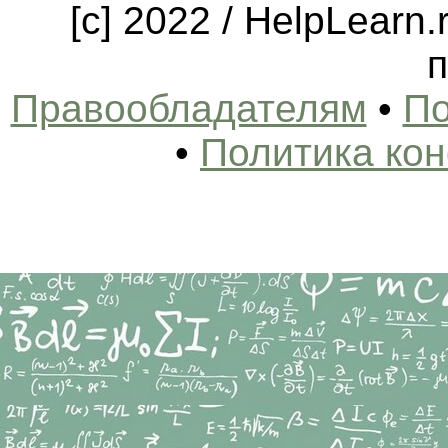
[c] 2022 / HelpLearn
п
Правообладателям
•
По
•
Политика ко