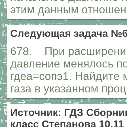
этим данным отношени
Следующая задача №6
678. При расширении
давление менялось по
гдеа=сопэ1. Найдите
газа в указанном проц
Источник: ГДЗ Сборник
класс Степанова 10,11