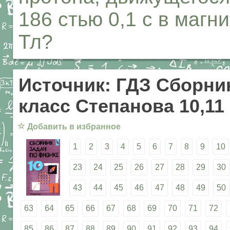
186 стью 0,1 с в магн
Тл?
Источник: ГДЗ Сборник
класс Степанова 10,11
☆
Добавить в избранное
1
2
3
4
5
6
7
8
9
10
23
24
25
26
27
28
29
30
43
44
45
46
47
48
49
50
63
64
65
66
67
68
69
70
71
72
85
86
87
88
89
90
91
92
93
94