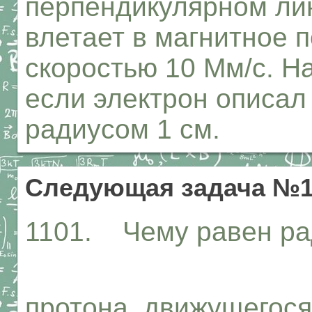
перпендикулярном ли
влетает в магнитное п
скоростью 10 Мм/с. Н
если электрон описал
радиусом 1 см.
Следующая задача №1
1101. Чему равен ра
протона, движущегося