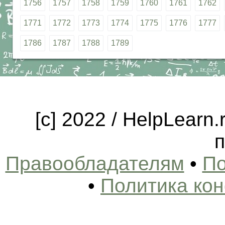
1756
1757
1758
1759
1760
1761
1762
1771
1772
1773
1774
1775
1776
1777
1786
1787
1788
1789
[c] 2022 / HelpLearn
п
Правообладателям
•
По
•
Политика ко