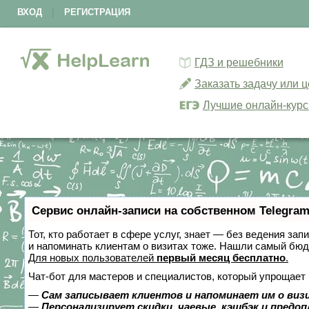
ВХОД
|
РЕГИСТРАЦИЯ
ГДЗ и решебники
Заказать задачу или 
Лучшие онлайн-кур
Сервис онлайн-записи на собственном Telegram
Тот, кто работает в сфере услуг, знает — без ведения зап
и напоминать клиентам о визитах тоже. Нашли самый бю
Для новых пользователей
первый месяц бесплатно
.
Чат-бот для мастеров и специалистов, который упрощает 
—
Сам записывает клиентов и напоминает им о виз
—
Персонализирует скидки, чаевые, кэшбэк и предо