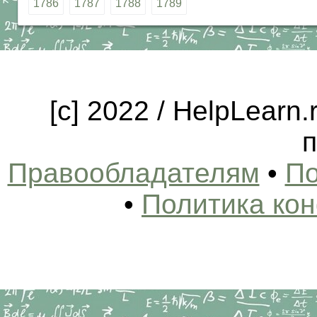
1786
1787
1788
1789
[c] 2022 / HelpLearn
п
Правообладателям
•
По
•
Политика ко