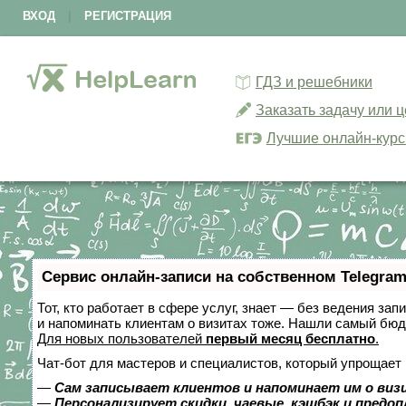
ВХОД
|
РЕГИСТРАЦИЯ
ГДЗ и решебники
Заказать задачу или 
Лучшие онлайн-кур
Сервис онлайн-записи на собственном Telegram
Тот, кто работает в сфере услуг, знает — без ведения зап
и напоминать клиентам о визитах тоже. Нашли самый бю
Для новых пользователей
первый месяц бесплатно
.
Чат-бот для мастеров и специалистов, который упрощает 
—
Сам записывает клиентов и напоминает им о виз
—
Персонализирует скидки, чаевые, кэшбэк и предо