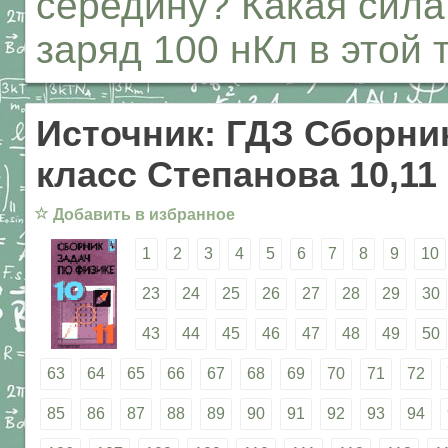
середину? Какая сила
заряд 100 нКл в этой 
Источник: ГДЗ Сборник
класс Степанова 10,11
☆
Добавить в избранное
1
2
3
4
5
6
7
8
9
10
23
24
25
26
27
28
29
30
43
44
45
46
47
48
49
50
63
64
65
66
67
68
69
70
71
72
85
86
87
88
89
90
91
92
93
94