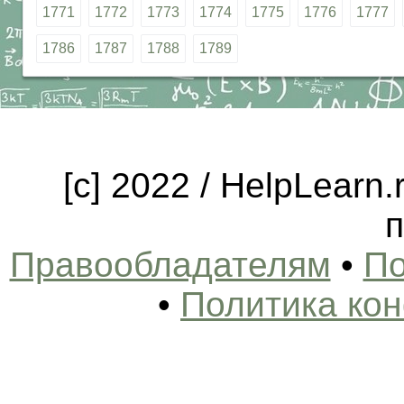
1771
1772
1773
1774
1775
1776
1777
1786
1787
1788
1789
[c] 2022 / HelpLearn
п
Правообладателям
•
По
•
Политика ко