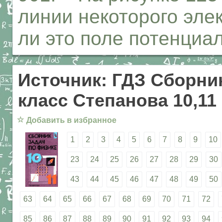
линии некоторого эле
ли это поле потенци
Источник: ГДЗ Сборник
класс Степанова 10,11
☆
Добавить в избранное
1
2
3
4
5
6
7
8
9
10
23
24
25
26
27
28
29
30
43
44
45
46
47
48
49
50
63
64
65
66
67
68
69
70
71
72
85
86
87
88
89
90
91
92
93
94