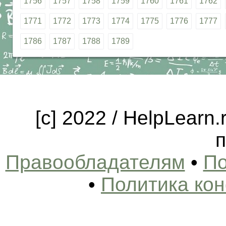
1756
1757
1758
1759
1760
1761
1762
1771
1772
1773
1774
1775
1776
1777
1786
1787
1788
1789
[c] 2022 / HelpLearn
п
Правообладателям
•
По
•
Политика ко