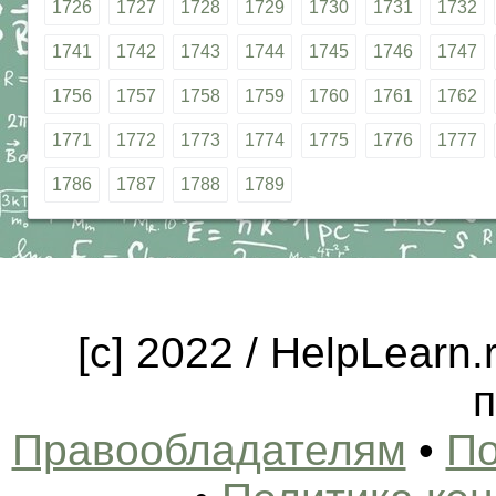
1726
1727
1728
1729
1730
1731
1732
1741
1742
1743
1744
1745
1746
1747
1756
1757
1758
1759
1760
1761
1762
1771
1772
1773
1774
1775
1776
1777
1786
1787
1788
1789
[c] 2022 / HelpLearn
п
Правообладателям
•
По