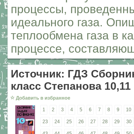
процессы, проведенн
идеального газа. Опи
теплообмена газа в к
процессе, составляю
Источник: ГДЗ Сборник
класс Степанова 10,11
☆
Добавить в избранное
1
2
3
4
5
6
7
8
9
10
23
24
25
26
27
28
29
30
43
44
45
46
47
48
49
50