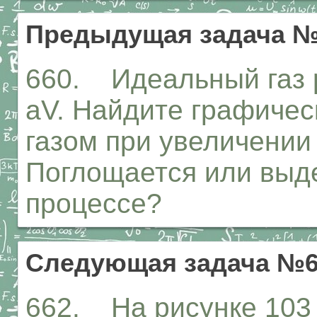
Предыдущая задача №
660. Идеальный газ р
aV. Найдите графичес
газом при увеличении
Поглощается или выде
процессе?
Следующая задача №6
662. На рисунке 103