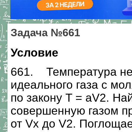
Задача №661
Условие
661. Температура не
идеального газа с мо
по закону T = aV2. На
совершенную газом пр
от Vх до V2. Поглоща