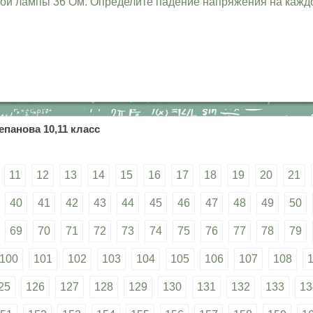
дой лампы 36 Ом. Определите падение напряжения на кажд
епанова 10,11 класс
11
12
13
14
15
16
17
18
19
20
21
40
41
42
43
44
45
46
47
48
49
50
69
70
71
72
73
74
75
76
77
78
79
100
101
102
103
104
105
106
107
108
25
126
127
128
129
130
131
132
133
13