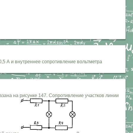
0,5 А и внутреннее сопротивление вольтметра
зана на рисунке 147. Сопротивление участков линии