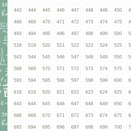
443
444
445
446
447
448
449
450
4
468
469
470
471
472
473
474
475
4
493
494
495
496
497
498
499
500
5
518
519
520
521
522
523
524
525
5
543
544
545
546
547
548
549
550
5
568
569
570
571
572
573
574
575
5
593
594
595
596
597
598
599
600
6
618
619
620
621
622
623
624
625
6
643
644
645
646
647
648
649
650
6
668
669
670
671
672
673
674
675
6
693
694
695
696
697
698
699
700
7