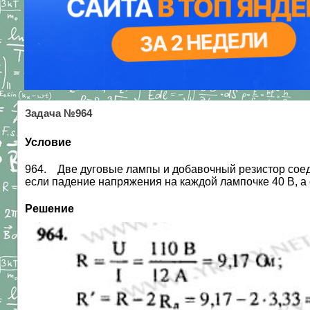
Задача №964
Условие
964. Две дуговые лампы и добавочный резистор соед
если падение напряжения на каждой лампочке 40 В, а с
Решение