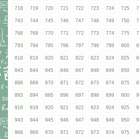
718
719
720
721
722
723
724
725
7
743
744
745
746
747
748
749
750
7
768
769
770
771
772
773
774
775
7
793
794
795
796
797
798
799
800
8
818
819
820
821
822
823
824
825
8
843
844
845
846
847
848
849
850
8
868
869
870
871
872
873
874
875
8
893
894
895
896
897
898
899
900
9
918
919
920
921
922
923
924
925
9
943
944
945
946
947
948
949
950
9
968
969
970
971
972
973
974
975
9