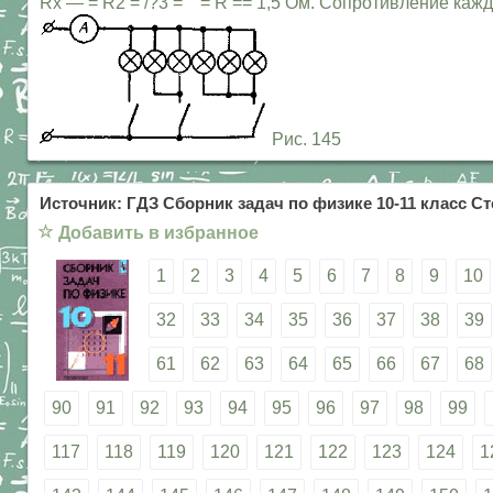
Rx — = R2 = /?3 = = R == 1,5 Ом. Сопротивление каж
Рис. 145
Источник: ГДЗ Сборник задач по физике 10-11 класс Ст
☆
Добавить в избранное
1
2
3
4
5
6
7
8
9
10
32
33
34
35
36
37
38
39
61
62
63
64
65
66
67
68
90
91
92
93
94
95
96
97
98
99
117
118
119
120
121
122
123
124
1