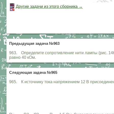
Другие задачи из этого сборника →
Предыдущая задача №963
963. Определите сопротивление нити лампы (рис. 146
равно 40 кОм.
Следующая задача №965
965. К источнику тока напряжением 12 В присоединен