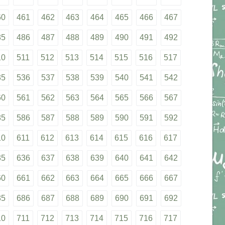
60
461
462
463
464
465
466
467
85
486
487
488
489
490
491
492
10
511
512
513
514
515
516
517
35
536
537
538
539
540
541
542
60
561
562
563
564
565
566
567
85
586
587
588
589
590
591
592
10
611
612
613
614
615
616
617
35
636
637
638
639
640
641
642
60
661
662
663
664
665
666
667
85
686
687
688
689
690
691
692
10
711
712
713
714
715
716
717