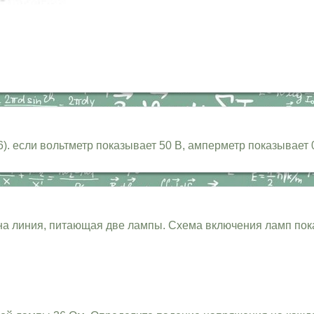
). если вольтметр показывает 50 В, амперметр показывает 
а линия, питающая две лампы. Схема включения ламп пока