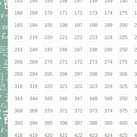
143
144
145
146
147
148
149
150
1
168
169
170
171
172
173
174
175
1
193
194
195
196
197
198
199
200
2
218
219
220
221
222
223
224
225
2
243
244
245
246
247
248
249
250
2
268
269
270
271
272
273
274
275
2
293
294
295
296
297
298
299
300
3
318
319
320
321
322
323
324
325
3
343
344
345
346
347
348
349
350
3
368
369
370
371
372
373
374
375
3
393
394
395
396
397
398
399
400
4
418
419
420
421
422
423
424
425
4