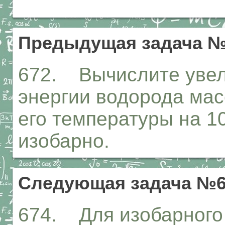
Предыдущая задача №
672. Вычислите увел
энергии водорода мас
его температуры на 10 
изобарно.
Следующая задача №6
674. Для изобарного 