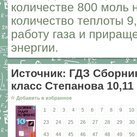
количестве 800 моль 
количество теплоты 9
работу газа и приращ
энергии.
Источник: ГДЗ Сборник
класс Степанова 10,11
☆
Добавить в избранное
1
2
3
4
5
6
7
8
9
10
23
24
25
26
27
28
29
30
43
44
45
46
47
48
49
50