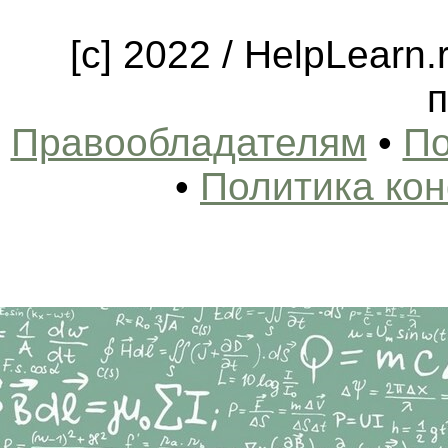
[c] 2022 / HelpLearn
п
Правообладателям
•
По
•
Политика ко