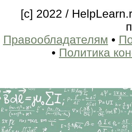
[c] 2022 / HelpLearn
п
Правообладателям
•
По
•
Политика ко