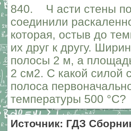
840. Ч асти стены п
соединили раскаленно
которая, остыв до те
их друг к другу. Шири
полосы 2 м, а площад
2 см2. С какой силой 
полоса первоначальн
температуры 500 °С?
Источник: ГДЗ Сборник