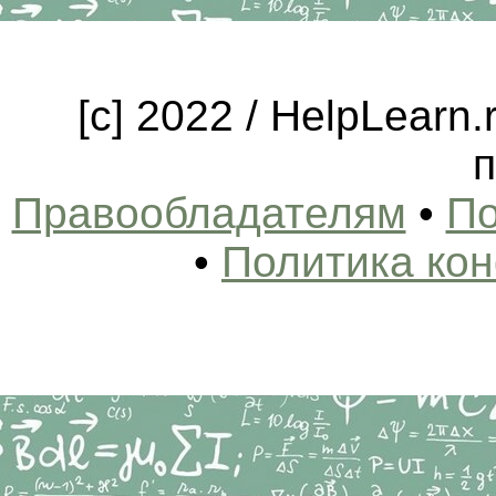
[c] 2022 / HelpLearn
п
Правообладателям
•
По
•
Политика ко