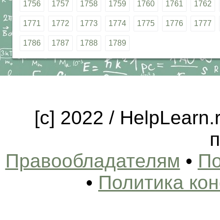
1756
1757
1758
1759
1760
1761
1762
1771
1772
1773
1774
1775
1776
1777
1786
1787
1788
1789
[c] 2022 / HelpLearn
п
Правообладателям
•
По
•
Политика ко