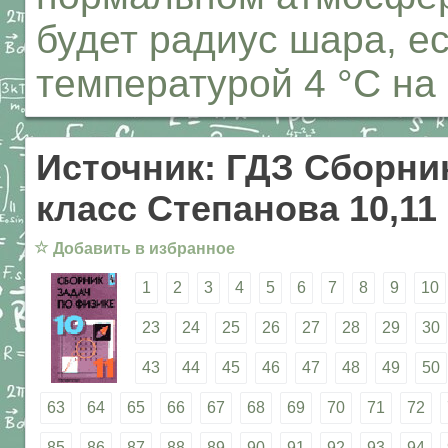
будет радиус шара, ес
температурой 4 °С на
Источник: ГДЗ Сборник
класс Степанова 10,11
☆
Добавить в избранное
1
2
3
4
5
6
7
8
9
10
23
24
25
26
27
28
29
30
43
44
45
46
47
48
49
50
63
64
65
66
67
68
69
70
71
72
85
86
87
88
89
90
91
92
93
94