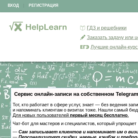
ВХОД
|
РЕГИСТРАЦИЯ
ГДЗ и решебники
Заказать задачу или 
Лучшие онлайн-кур
Сервис онлайн-записи на собственном Telegram
Тот, кто работает в сфере услуг, знает — без ведения зап
и напоминать клиентам о визитах тоже. Нашли самый бю
Для новых пользователей
первый месяц бесплатно
.
Чат-бот для мастеров и специалистов, который упрощает 
—
Сам записывает клиентов и напоминает им о виз
—
Персонализирует скидки, чаевые, кэшбэк и предо