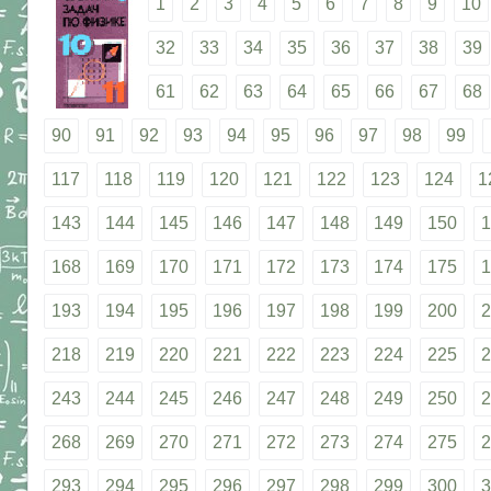
1
2
3
4
5
6
7
8
9
10
32
33
34
35
36
37
38
39
61
62
63
64
65
66
67
68
90
91
92
93
94
95
96
97
98
99
117
118
119
120
121
122
123
124
1
143
144
145
146
147
148
149
150
1
168
169
170
171
172
173
174
175
1
193
194
195
196
197
198
199
200
2
218
219
220
221
222
223
224
225
2
243
244
245
246
247
248
249
250
2
268
269
270
271
272
273
274
275
2
293
294
295
296
297
298
299
300
3