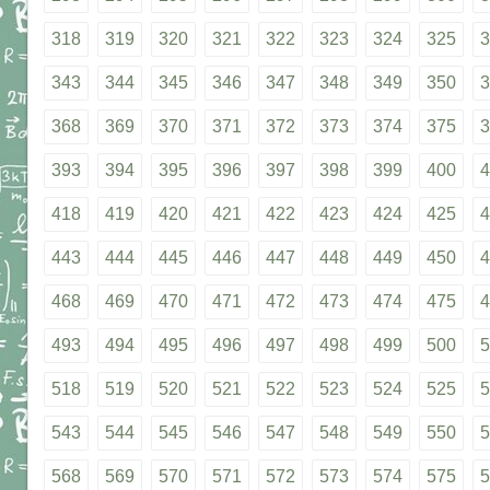
318
319
320
321
322
323
324
325
3
343
344
345
346
347
348
349
350
3
368
369
370
371
372
373
374
375
3
393
394
395
396
397
398
399
400
4
418
419
420
421
422
423
424
425
4
443
444
445
446
447
448
449
450
4
468
469
470
471
472
473
474
475
4
493
494
495
496
497
498
499
500
5
518
519
520
521
522
523
524
525
5
543
544
545
546
547
548
549
550
5
568
569
570
571
572
573
574
575
5