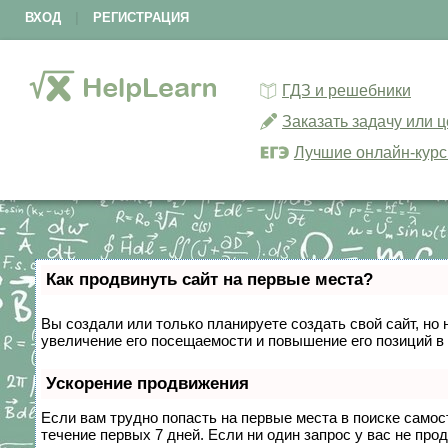
ВХОД
|
РЕГИСТРАЦИЯ
ГДЗ и решебники
Заказать задачу или 
Лучшие онлайн-кур
Как продвинуть сайт на первые места?
Вы создали или только планируете создать свой сайт, но 
увеличение его посещаемости и повышение его позиций в
Ускорение продвижения
Если вам трудно попасть на первые места в поиске само
течение первых 7 дней. Если ни один запрос у вас не прод