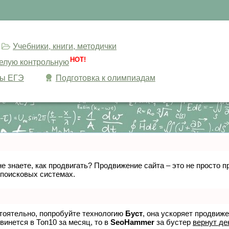
Учебники, книги, методички
HOT!
целую контрольную
сы ЕГЭ
Подготовка к олимпиадам
не знаете, как продвигать? Продвижение сайта – это не просто
 поисковых системах.
стоятельно, попробуйте технологию
Буст
, она ускоряет продвиж
винется в Топ10 за месяц, то в
SeoHammer
за бустер
вернут де