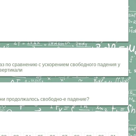
раз по сравнению с ускорением свободного падения у
ертикали
ени продолжалось свободно-е падение?