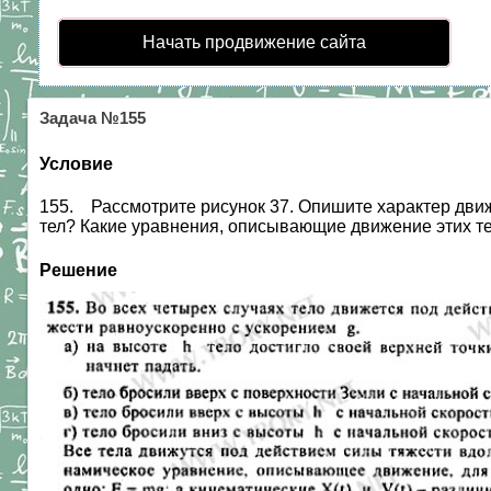
Начать продвижение сайта
Задача №155
Условие
155. Рассмотрите рисунок 37. Опишите характер движ
тел? Какие уравнения, описывающие движение этих те
Решение