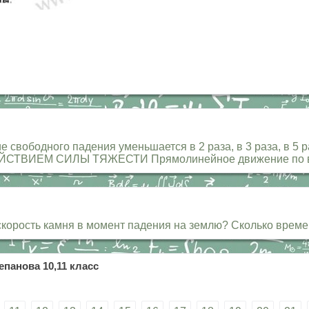
 свободного падения уменьшается в 2 раза, в 3 раза, в 5 
ЙСТВИЕМ СИЛЫ ТЯЖЕСТИ Прямолинейное движение по в
 скорость камня в момент падения на землю? Сколько врем
епанова 10,11 класс