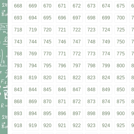
668
669
670
671
672
673
674
675
6
693
694
695
696
697
698
699
700
7
718
719
720
721
722
723
724
725
7
743
744
745
746
747
748
749
750
7
768
769
770
771
772
773
774
775
7
793
794
795
796
797
798
799
800
8
818
819
820
821
822
823
824
825
8
843
844
845
846
847
848
849
850
8
868
869
870
871
872
873
874
875
8
893
894
895
896
897
898
899
900
9
918
919
920
921
922
923
924
925
9