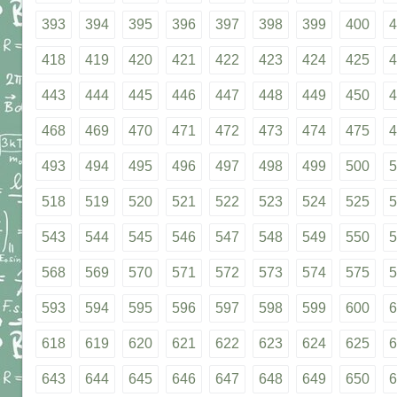
393
394
395
396
397
398
399
400
4
418
419
420
421
422
423
424
425
4
443
444
445
446
447
448
449
450
4
468
469
470
471
472
473
474
475
4
493
494
495
496
497
498
499
500
5
518
519
520
521
522
523
524
525
5
543
544
545
546
547
548
549
550
5
568
569
570
571
572
573
574
575
5
593
594
595
596
597
598
599
600
6
618
619
620
621
622
623
624
625
6
643
644
645
646
647
648
649
650
6