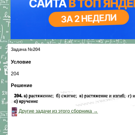
Задача №204
Условие
204
Решение
Другие задачи из этого сборника →