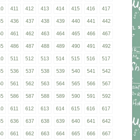
10
411
412
413
414
415
416
417
35
436
437
438
439
440
441
442
60
461
462
463
464
465
466
467
85
486
487
488
489
490
491
492
10
511
512
513
514
515
516
517
35
536
537
538
539
540
541
542
60
561
562
563
564
565
566
567
85
586
587
588
589
590
591
592
10
611
612
613
614
615
616
617
35
636
637
638
639
640
641
642
60
661
662
663
664
665
666
667