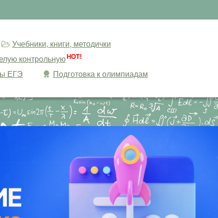
Учебники, книги, методички
HOT!
целую контрольную
сы ЕГЭ
Подготовка к олимпиадам