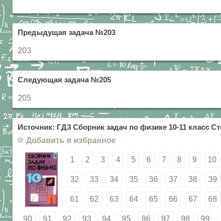
Предыдущая задача №203
203
Следующая задача №205
205
Источник: ГДЗ Сборник задач по физике 10-11 класс Ст
☆
Добавить в избранное
1
2
3
4
5
6
7
8
9
10
32
33
34
35
36
37
38
39
61
62
63
64
65
66
67
68
90
91
92
93
94
95
96
97
98
99