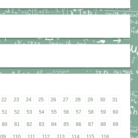
22
23
24
25
26
27
28
29
30
31
51
52
53
54
55
56
57
58
59
60
80
81
82
83
84
85
86
87
88
89
109
110
111
112
113
114
115
116