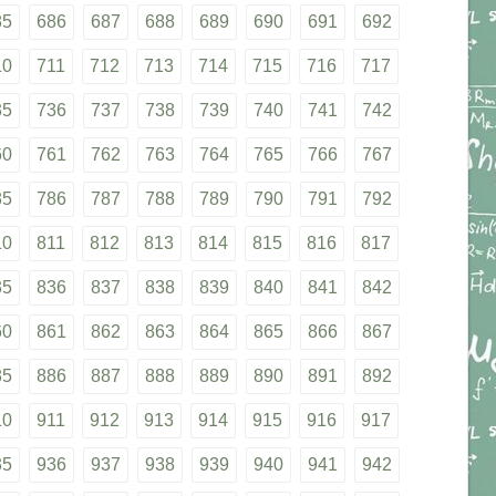
85
686
687
688
689
690
691
692
10
711
712
713
714
715
716
717
35
736
737
738
739
740
741
742
60
761
762
763
764
765
766
767
85
786
787
788
789
790
791
792
10
811
812
813
814
815
816
817
35
836
837
838
839
840
841
842
60
861
862
863
864
865
866
867
85
886
887
888
889
890
891
892
10
911
912
913
914
915
916
917
35
936
937
938
939
940
941
942