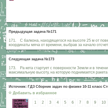
Предыдущая задача №171
171. С балкона, находящегося на высоте 25 м от пове
координаты мяча от времени, выбрав за начало отсчета
Следующая задача №173
173. Ра кета стартует с поверхности Земли и в течен
максимальную высоту, на которую поднимается ракета
Источник: ГДЗ Сборник задач по физике 10-11 класс Ст
☆
Добавить в избранное
1
2
3
4
5
6
7
8
9
10