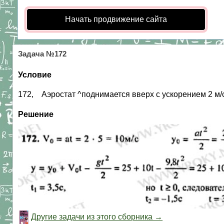
Начать продвижение сайта
Задача №172
Условие
172, Аэростат ^поднимается вверх с ускорением 2 м/с
Решение
Другие задачи из этого сборника →