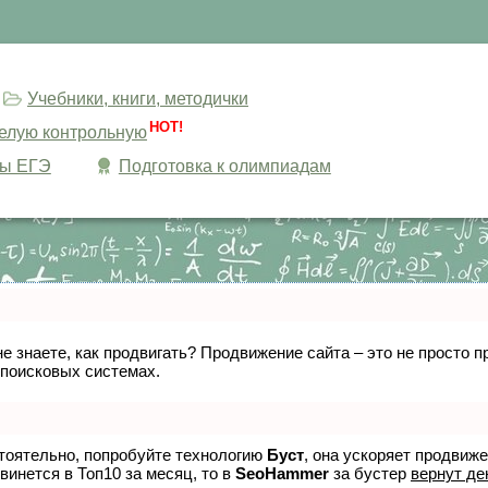
Учебники, книги, методички
HOT!
целую контрольную
сы ЕГЭ
Подготовка к олимпиадам
не знаете, как продвигать? Продвижение сайта – это не просто
 поисковых системах.
стоятельно, попробуйте технологию
Буст
, она ускоряет продвиж
винется в Топ10 за месяц, то в
SeoHammer
за бустер
вернут де