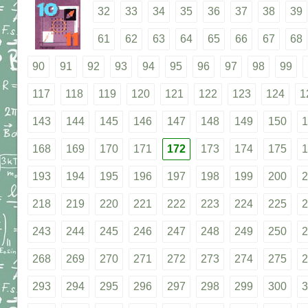
32
33
34
35
36
37
38
39
61
62
63
64
65
66
67
68
90
91
92
93
94
95
96
97
98
99
117
118
119
120
121
122
123
124
1
143
144
145
146
147
148
149
150
1
168
169
170
171
172
173
174
175
1
193
194
195
196
197
198
199
200
2
218
219
220
221
222
223
224
225
2
243
244
245
246
247
248
249
250
2
268
269
270
271
272
273
274
275
2
293
294
295
296
297
298
299
300
3