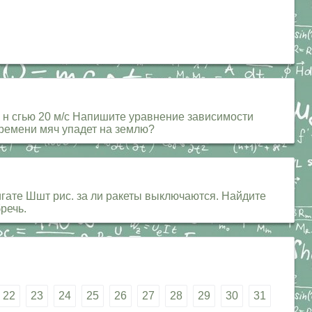
- н сгью 20 м/с Напишите уравнение зависимости
 времени мяч упадет на землю?
игате Шшт рис. за ли ракеты выключаются. Найдите
речь.
22
23
24
25
26
27
28
29
30
31