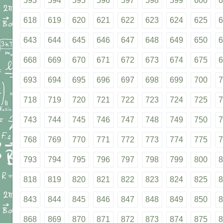
593
594
595
596
597
598
599
600
6
618
619
620
621
622
623
624
625
6
643
644
645
646
647
648
649
650
6
668
669
670
671
672
673
674
675
6
693
694
695
696
697
698
699
700
7
718
719
720
721
722
723
724
725
7
743
744
745
746
747
748
749
750
7
768
769
770
771
772
773
774
775
7
793
794
795
796
797
798
799
800
8
818
819
820
821
822
823
824
825
8
843
844
845
846
847
848
849
850
8
868
869
870
871
872
873
874
875
8