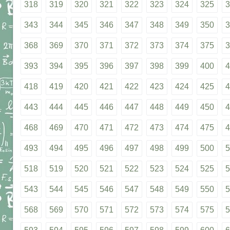
318
319
320
321
322
323
324
325
3
343
344
345
346
347
348
349
350
3
368
369
370
371
372
373
374
375
3
393
394
395
396
397
398
399
400
4
418
419
420
421
422
423
424
425
4
443
444
445
446
447
448
449
450
4
468
469
470
471
472
473
474
475
4
493
494
495
496
497
498
499
500
5
518
519
520
521
522
523
524
525
5
543
544
545
546
547
548
549
550
5
568
569
570
571
572
573
574
575
5