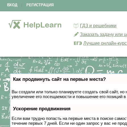
ВХОД
|
РЕГИСТРАЦИЯ
ГДЗ и решебники
Заказать задачу или 
Лучшие онлайн-кур
Как продвинуть сайт на первые места?
Вы создали или только планируете создать свой сайт, но 
увеличение его посещаемости и повышение его позиций в
Ускорение продвижения
Если вам трудно попасть на первые места в поиске само
течение первых 7 дней. Если ни один запрос у вас не прод