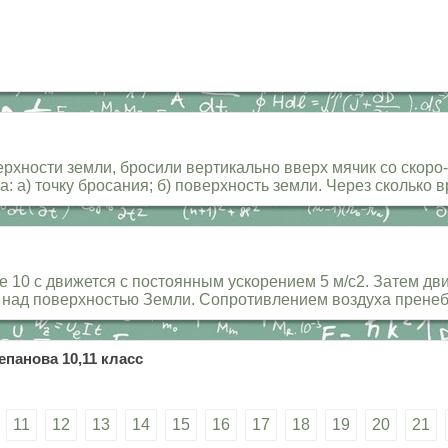
рхности земли, бросили вертикально вверх мячик со скоро
: а) точку бросания; б) поверхность земли. Через сколько
ие 10 с движется с постоянным ускорением 5 м/с2. Затем дв
 над поверхностью Земли. Сопротивлением воздуха пренеб
епанова 10,11 класс
11
12
13
14
15
16
17
18
19
20
21