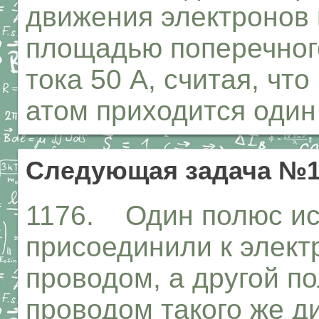
движения электронов 
площадью поперечного
тока 50 А, считая, чт
атом приходится один
Следующая задача №1
1176. Один полюс ис
присоединили к элек
проводом, а другой 
проводом такого же д