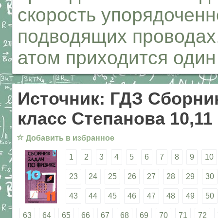
скорость упорядоченн
подводящих проводах,
атом приходится один
Источник: ГДЗ Сборник
класс Степанова 10,11
☆
Добавить в избранное
1
2
3
4
5
6
7
8
9
10
23
24
25
26
27
28
29
30
43
44
45
46
47
48
49
50
63
64
65
66
67
68
69
70
71
72