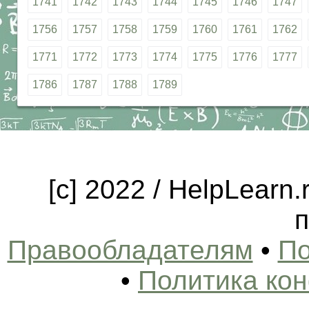
1741
1742
1743
1744
1745
1746
1747
1756
1757
1758
1759
1760
1761
1762
1771
1772
1773
1774
1775
1776
1777
1786
1787
1788
1789
[c] 2022 / HelpLearn
п
Правообладателям
•
По
•
Политика ко