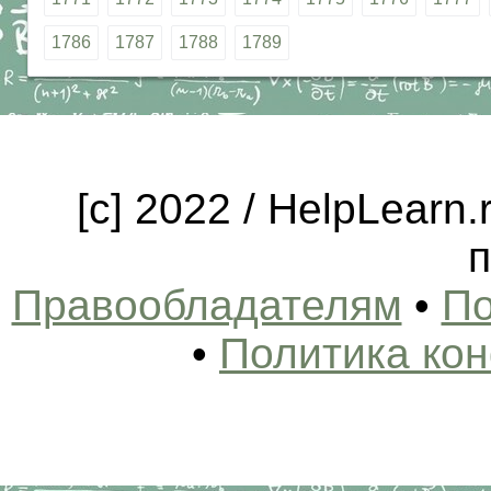
1786
1787
1788
1789
[c] 2022 / HelpLearn
п
Правообладателям
•
По
•
Политика ко