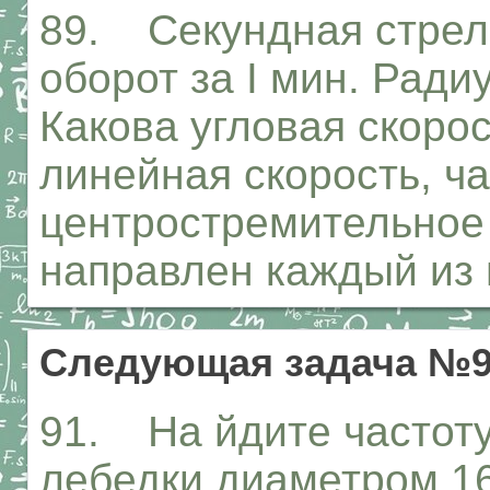
89. Секундная стрел
оборот за I мин. Ради
Какова угловая скорос
линейная скорость, ч
центростремительное
направлен каждый из 
Следующая задача №
91. На йдите частот
лебедки диаметром 16