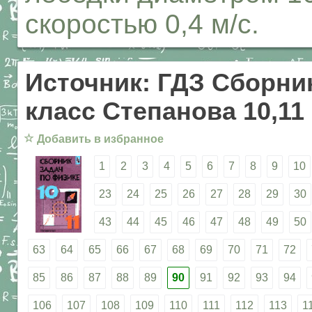
скоростью 0,4 м/с.
Источник: ГДЗ Сборник
класс Степанова 10,11
☆
Добавить в избранное
1
2
3
4
5
6
7
8
9
10
23
24
25
26
27
28
29
30
43
44
45
46
47
48
49
50
63
64
65
66
67
68
69
70
71
72
85
86
87
88
89
90
91
92
93
94
106
107
108
109
110
111
112
113
1