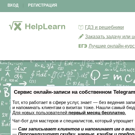
ВХОД
|
РЕГИСТРАЦИЯ
ГДЗ и решебники
Заказать задачу или 
Лучшие онлайн-кур
Сервис онлайн-записи на собственном Telegram
Тот, кто работает в сфере услуг, знает — без ведения зап
и напоминать клиентам о визитах тоже. Нашли самый бю
Для новых пользователей
первый месяц бесплатно
.
Чат-бот для мастеров и специалистов, который упрощает 
—
Сам записывает клиентов и напоминает им о виз
—
Персонализирует скидки, чаевые, кэшбэк и предо