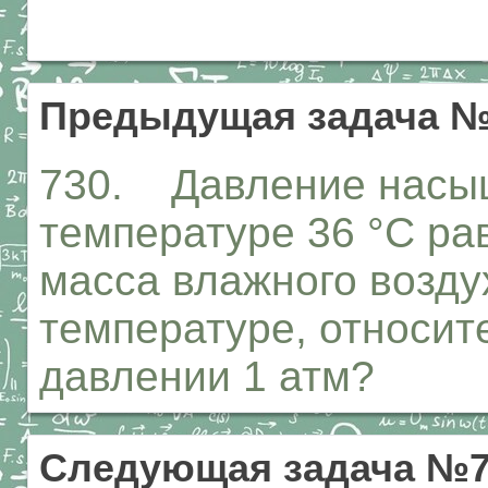
Предыдущая задача №
730. Давление насыщ
температуре 36 °С рав
масса влажного возду
температуре, относит
давлении 1 атм?
Следующая задача №7