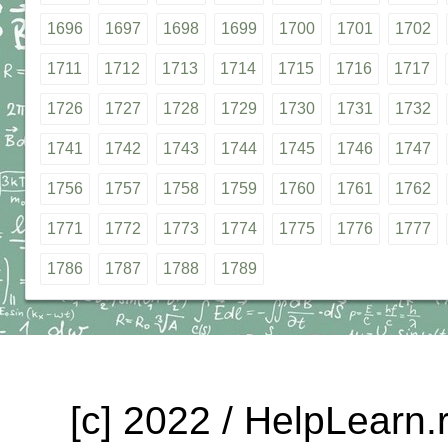
1696
1697
1698
1699
1700
1701
1702
1711
1712
1713
1714
1715
1716
1717
1726
1727
1728
1729
1730
1731
1732
1741
1742
1743
1744
1745
1746
1747
1756
1757
1758
1759
1760
1761
1762
1771
1772
1773
1774
1775
1776
1777
1786
1787
1788
1789
[c] 2022 / HelpLearn