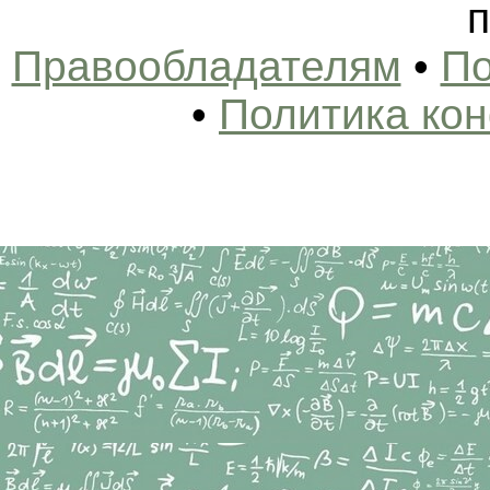
п
Правообладателям
•
По
•
Политика ко