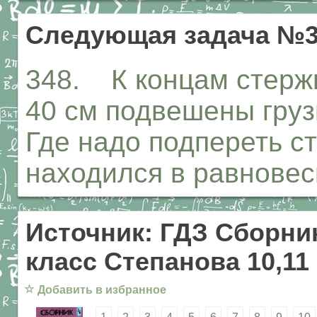
Следующая задача №3
348. К концам стержн
40 см подвешены грузы
Где надо подпереть с
находился в равнове
Источник: ГДЗ Сборник
класс Степанова 10,11
☆
Добавить в избранное