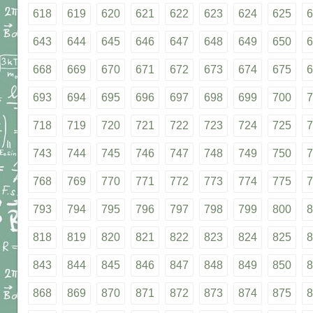
618
619
620
621
622
623
624
625
6
643
644
645
646
647
648
649
650
6
668
669
670
671
672
673
674
675
6
693
694
695
696
697
698
699
700
7
718
719
720
721
722
723
724
725
7
743
744
745
746
747
748
749
750
7
768
769
770
771
772
773
774
775
7
793
794
795
796
797
798
799
800
8
818
819
820
821
822
823
824
825
8
843
844
845
846
847
848
849
850
8
868
869
870
871
872
873
874
875
8