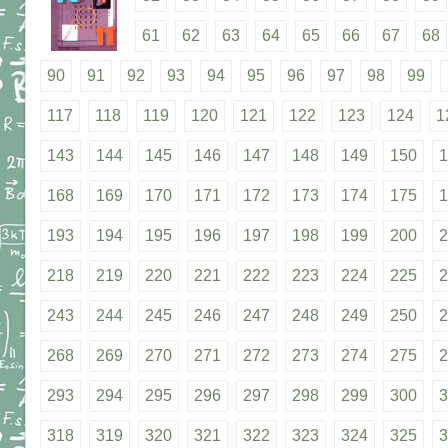
61
62
63
64
65
66
67
68
90
91
92
93
94
95
96
97
98
99
117
118
119
120
121
122
123
124
1
143
144
145
146
147
148
149
150
1
168
169
170
171
172
173
174
175
1
193
194
195
196
197
198
199
200
2
218
219
220
221
222
223
224
225
2
243
244
245
246
247
248
249
250
2
268
269
270
271
272
273
274
275
2
293
294
295
296
297
298
299
300
3
318
319
320
321
322
323
324
325
3