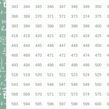
343
344
345
346
347
348
349
350
3
368
369
370
371
372
373
374
375
3
393
394
395
396
397
398
399
400
4
418
419
420
421
422
423
424
425
4
443
444
445
446
447
448
449
450
4
468
469
470
471
472
473
474
475
4
493
494
495
496
497
498
499
500
5
518
519
520
521
522
523
524
525
5
543
544
545
546
547
548
549
550
5
568
569
570
571
572
573
574
575
5
593
594
595
596
597
598
599
600
6