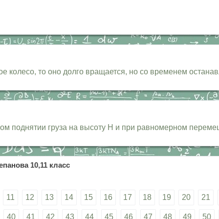
 колесо, то оно долго вращается, но со временем останав
м поднятии груза на высоту Н и при равномерном перемещ
епанова 10,11 класс
11
12
13
14
15
16
17
18
19
20
21
40
41
42
43
44
45
46
47
48
49
50