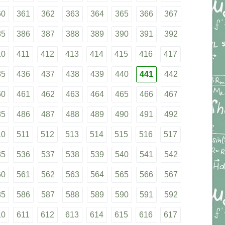
60
361
362
363
364
365
366
367
85
386
387
388
389
390
391
392
10
411
412
413
414
415
416
417
35
436
437
438
439
440
441
442
60
461
462
463
464
465
466
467
85
486
487
488
489
490
491
492
10
511
512
513
514
515
516
517
35
536
537
538
539
540
541
542
60
561
562
563
564
565
566
567
85
586
587
588
589
590
591
592
10
611
612
613
614
615
616
617