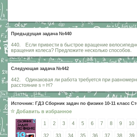
Предыдущая задача №440
440. Если привести в быстрое вращение велосипедное
вращения колеса? Предложите несколько способов.
Следующая задача №442
442. Одинаковая ли работа требуется при равномерно
расстояние s = H?
Источник: ГДЗ Сборник задач по физике 10-11 класс Ст
☆
Добавить в избранное
1
2
3
4
5
6
7
8
9
10
32
33
34
35
36
37
38
39