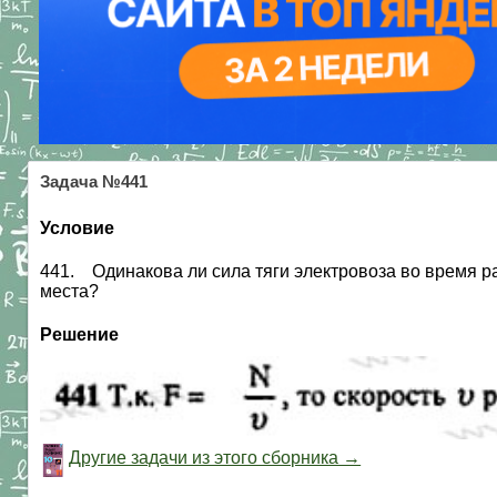
Задача №441
Условие
441. Одинакова ли сила тяги электровоза во время рав
места?
Решение
Другие задачи из этого сборника →