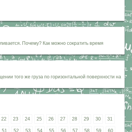
ливается. Почему? Как можно сократить время
ении того же груза по горизонтальной поверхности на
22
23
24
25
26
27
28
29
30
31
51
52
53
54
55
56
57
58
59
60