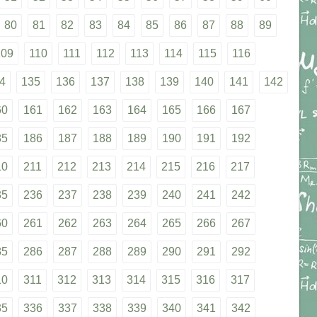
80
81
82
83
84
85
86
87
88
89
109
110
111
112
113
114
115
116
4
135
136
137
138
139
140
141
142
60
161
162
163
164
165
166
167
85
186
187
188
189
190
191
192
10
211
212
213
214
215
216
217
35
236
237
238
239
240
241
242
60
261
262
263
264
265
266
267
85
286
287
288
289
290
291
292
10
311
312
313
314
315
316
317
35
336
337
338
339
340
341
342