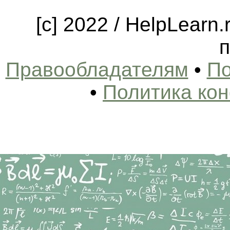
[c] 2022 / HelpLearn
п
Правообладателям
•
По
•
Политика ко