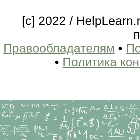
[c] 2022 / HelpLearn
п
Правообладателям
•
По
•
Политика ко