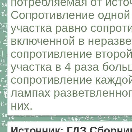
потребляемая от источ
Сопротивление одной 
участка равно сопрот
включенной в неразве
сопротивление второ
участка в 4 раза бол
сопротивление каждо
лампах разветвленного
них.
Источник: ГДЗ Сборник