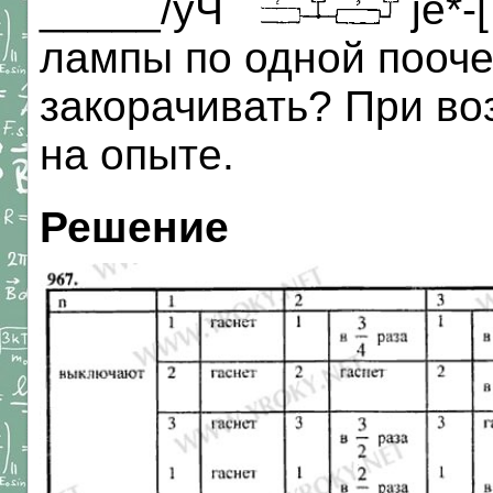
_____/уЧ
je*-
лампы по одной пооч
закорачивать? При во
на опыте.
Решение