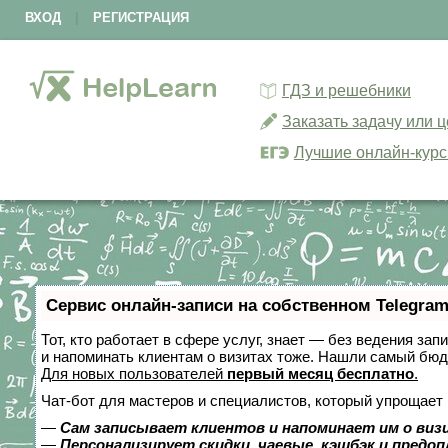
ВХОД
|
РЕГИСТРАЦИЯ
ГДЗ и решебники
Заказать задачу или 
Лучшие онлайн-кур
Сервис онлайн-записи на собственном Telegram
Тот, кто работает в сфере услуг, знает — без ведения зап
и напоминать клиентам о визитах тоже. Нашли самый бю
Для новых пользователей
первый месяц бесплатно
.
Чат-бот для мастеров и специалистов, который упрощает 
—
Сам записывает клиентов и напоминает им о виз
—
Персонализирует скидки, чаевые, кэшбэк и предо