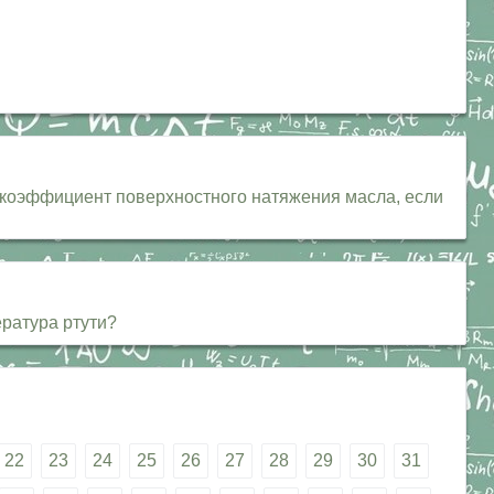
 коэффициент поверхностного натяжения масла, если
ратура ртути?
22
23
24
25
26
27
28
29
30
31