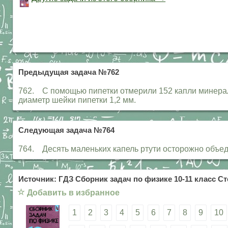
Предыдущая задача №762
762. С помощью пипетки отмерили 152 капли минерал
диаметр шейки пипетки 1,2 мм.
Следующая задача №764
764. Десять маленьких капель ртути осторожно объед
Источник: ГДЗ Сборник задач по физике 10-11 класс Ст
☆
Добавить в избранное
1
2
3
4
5
6
7
8
9
10