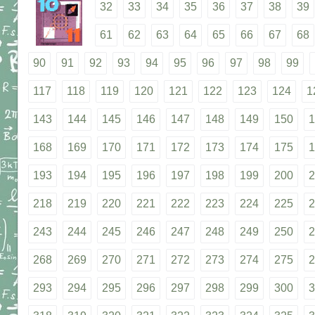
32
33
34
35
36
37
38
39
61
62
63
64
65
66
67
68
90
91
92
93
94
95
96
97
98
99
117
118
119
120
121
122
123
124
1
143
144
145
146
147
148
149
150
1
168
169
170
171
172
173
174
175
1
193
194
195
196
197
198
199
200
2
218
219
220
221
222
223
224
225
2
243
244
245
246
247
248
249
250
2
268
269
270
271
272
273
274
275
2
293
294
295
296
297
298
299
300
3