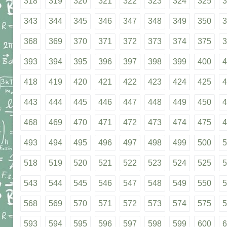
318
319
320
321
322
323
324
325
3
343
344
345
346
347
348
349
350
3
368
369
370
371
372
373
374
375
3
393
394
395
396
397
398
399
400
4
418
419
420
421
422
423
424
425
4
443
444
445
446
447
448
449
450
4
468
469
470
471
472
473
474
475
4
493
494
495
496
497
498
499
500
5
518
519
520
521
522
523
524
525
5
543
544
545
546
547
548
549
550
5
568
569
570
571
572
573
574
575
5
593
594
595
596
597
598
599
600
6