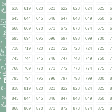
618
619
620
621
622
623
624
625
6
643
644
645
646
647
648
649
650
6
668
669
670
671
672
673
674
675
6
693
694
695
696
697
698
699
700
7
718
719
720
721
722
723
724
725
7
743
744
745
746
747
748
749
750
7
768
769
770
771
772
773
774
775
7
793
794
795
796
797
798
799
800
8
818
819
820
821
822
823
824
825
8
843
844
845
846
847
848
849
850
8
868
869
870
871
872
873
874
875
8