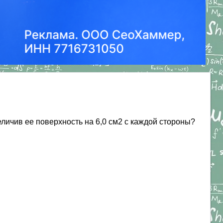
личив ее поверхность на 6,0 см2 с каждой стороны?