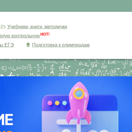
Учебники, книги, методички
HOT!
целую контрольную
сы ЕГЭ
Подготовка к олимпиадам