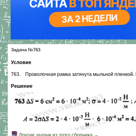
Задача №763
Условие
763. Проволочная рамка затянута мыльной пленкой. Ка
Решение
Другие задачи из этого сборника →