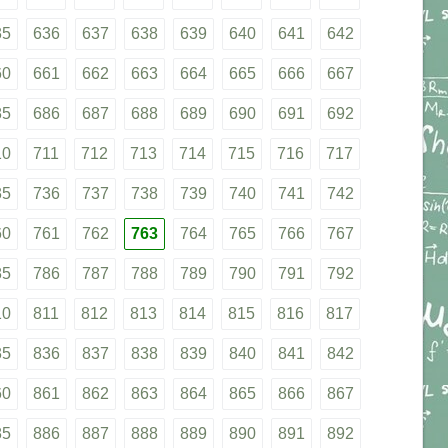
35
636
637
638
639
640
641
642
60
661
662
663
664
665
666
667
85
686
687
688
689
690
691
692
10
711
712
713
714
715
716
717
35
736
737
738
739
740
741
742
60
761
762
763
764
765
766
767
85
786
787
788
789
790
791
792
10
811
812
813
814
815
816
817
35
836
837
838
839
840
841
842
60
861
862
863
864
865
866
867
85
886
887
888
889
890
891
892