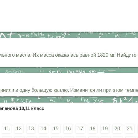
ьного масла. Их масса оказалась равной 1820 мг. Найдите
инили в одну большую каплю. Изменится ли при этом темпе
епанова 10,11 класс
11
12
13
14
15
16
17
18
19
20
21