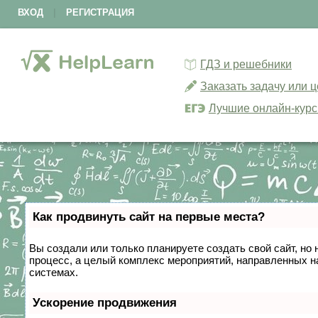
ВХОД
|
РЕГИСТРАЦИЯ
ГДЗ и решебники
Заказать задачу или 
Лучшие онлайн-кур
Как продвинуть сайт на первые места?
Вы создали или только планируете создать свой сайт, но 
процесс, а целый комплекс мероприятий, направленных н
системах.
Ускорение продвижения