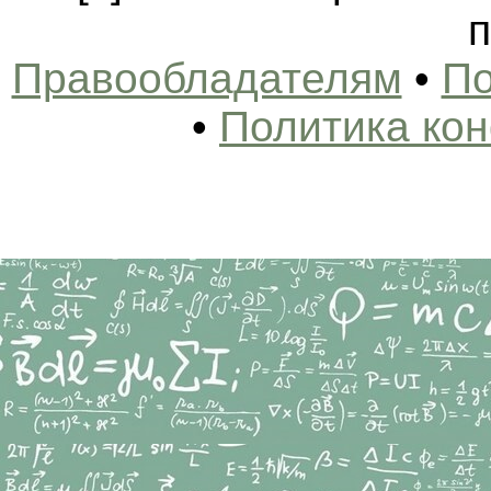
п
Правообладателям
•
По
•
Политика ко