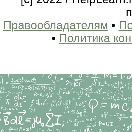
п
Правообладателям
•
По
•
Политика ко