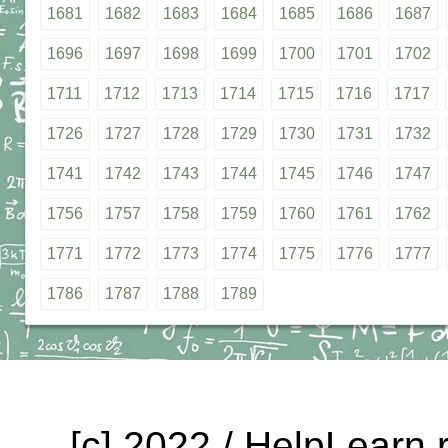
1681
1682
1683
1684
1685
1686
1687
1696
1697
1698
1699
1700
1701
1702
1711
1712
1713
1714
1715
1716
1717
1726
1727
1728
1729
1730
1731
1732
1741
1742
1743
1744
1745
1746
1747
1756
1757
1758
1759
1760
1761
1762
1771
1772
1773
1774
1775
1776
1777
1786
1787
1788
1789
[c] 2022 / HelpLearn