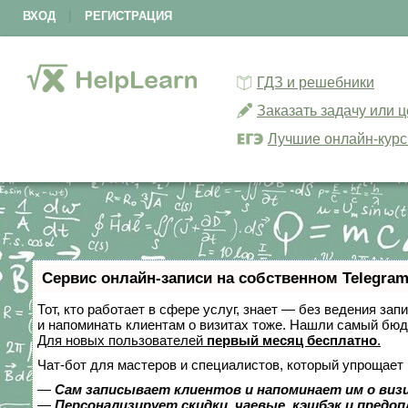
ВХОД
|
РЕГИСТРАЦИЯ
ГДЗ и решебники
Заказать задачу или 
Лучшие онлайн-кур
Сервис онлайн-записи на собственном Telegram
Тот, кто работает в сфере услуг, знает — без ведения зап
и напоминать клиентам о визитах тоже. Нашли самый бю
Для новых пользователей
первый месяц бесплатно
.
Чат-бот для мастеров и специалистов, который упрощает 
—
Сам записывает клиентов и напоминает им о виз
—
Персонализирует скидки, чаевые, кэшбэк и предо