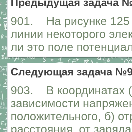
Предыдущая задача №
901. На рисунке 125
линии некоторого эле
ли это поле потенци
Следующая задача №9
903. В координатах (£
зависимости напряжен
положительного, б) от
расстояния, от заряда