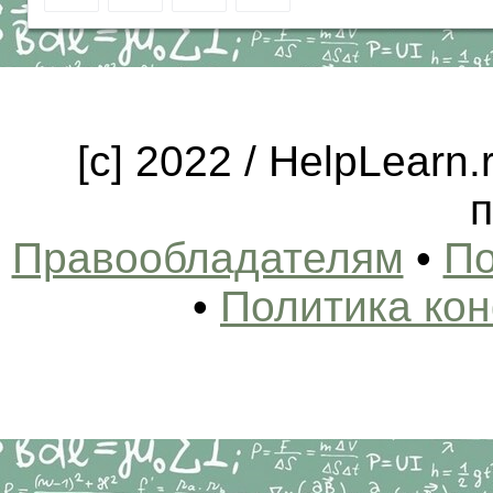
[c] 2022 / HelpLearn
п
Правообладателям
•
По
•
Политика ко