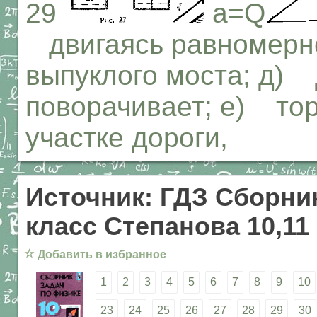
29
a=Q
двигаясь равномерно
выпуклого моста; д) 
поворачивает; е) тор
участке дороги,
Источник: ГДЗ Сборник
класс Степанова 10,11
☆
Добавить в избранное
1
2
3
4
5
6
7
8
9
10
23
24
25
26
27
28
29
30