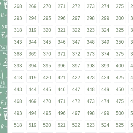
268
269
270
271
272
273
274
275
2
293
294
295
296
297
298
299
300
3
318
319
320
321
322
323
324
325
3
343
344
345
346
347
348
349
350
3
368
369
370
371
372
373
374
375
3
393
394
395
396
397
398
399
400
4
418
419
420
421
422
423
424
425
4
443
444
445
446
447
448
449
450
4
468
469
470
471
472
473
474
475
4
493
494
495
496
497
498
499
500
5
518
519
520
521
522
523
524
525
5