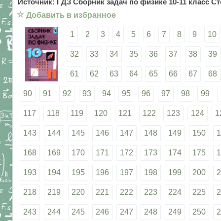
Источник: ГДЗ Сборник задач по физике 10-11 класс Ст
☆
Добавить в избранное
1
2
3
4
5
6
7
8
9
10
32
33
34
35
36
37
38
39
61
62
63
64
65
66
67
68
90
91
92
93
94
95
96
97
98
99
117
118
119
120
121
122
123
124
1
143
144
145
146
147
148
149
150
1
168
169
170
171
172
173
174
175
1
193
194
195
196
197
198
199
200
2
218
219
220
221
222
223
224
225
2
243
244
245
246
247
248
249
250
2