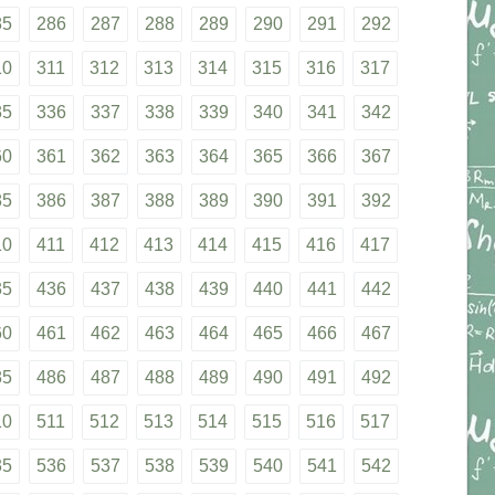
85
286
287
288
289
290
291
292
10
311
312
313
314
315
316
317
35
336
337
338
339
340
341
342
60
361
362
363
364
365
366
367
85
386
387
388
389
390
391
392
10
411
412
413
414
415
416
417
35
436
437
438
439
440
441
442
60
461
462
463
464
465
466
467
85
486
487
488
489
490
491
492
10
511
512
513
514
515
516
517
35
536
537
538
539
540
541
542