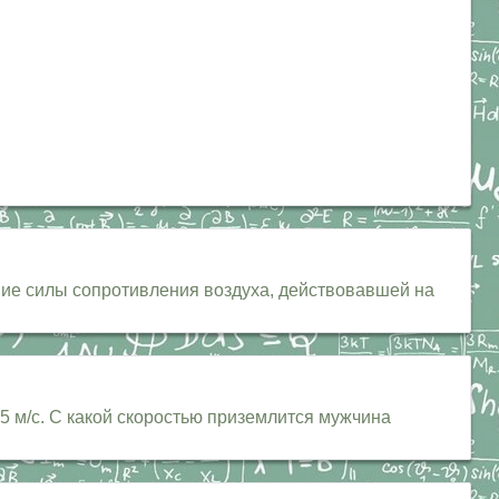
ние силы сопротивления воздуха, действовавшей на
 м/с. С какой скоростью приземлится мужчина