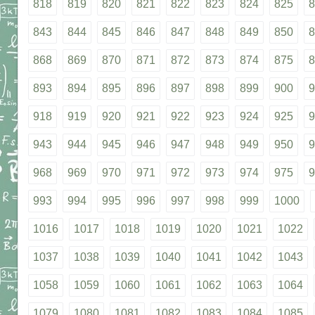
818
819
820
821
822
823
824
825
8
843
844
845
846
847
848
849
850
8
868
869
870
871
872
873
874
875
8
893
894
895
896
897
898
899
900
9
918
919
920
921
922
923
924
925
9
943
944
945
946
947
948
949
950
9
968
969
970
971
972
973
974
975
9
993
994
995
996
997
998
999
1000
1016
1017
1018
1019
1020
1021
1022
1037
1038
1039
1040
1041
1042
1043
1058
1059
1060
1061
1062
1063
1064
1079
1080
1081
1082
1083
1084
1085