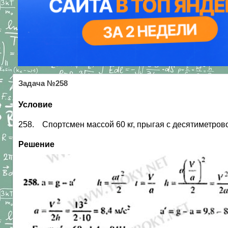
Задача №258
Условие
258. Спортсмен массой 60 кг, прыгая с десятиметрово
Решение