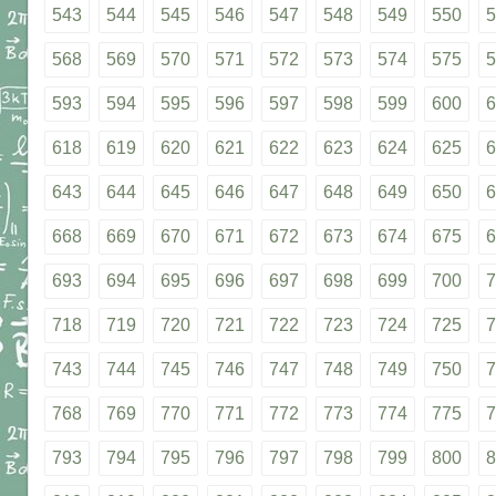
543
544
545
546
547
548
549
550
5
568
569
570
571
572
573
574
575
5
593
594
595
596
597
598
599
600
6
618
619
620
621
622
623
624
625
6
643
644
645
646
647
648
649
650
6
668
669
670
671
672
673
674
675
6
693
694
695
696
697
698
699
700
7
718
719
720
721
722
723
724
725
7
743
744
745
746
747
748
749
750
7
768
769
770
771
772
773
774
775
7
793
794
795
796
797
798
799
800
8