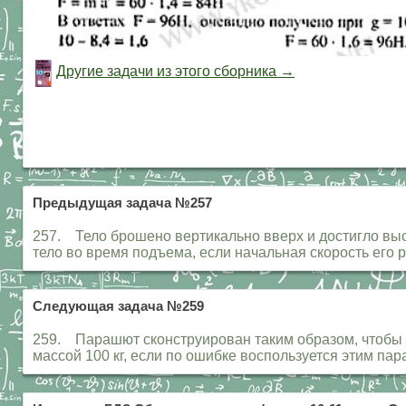
Другие задачи из этого сборника →
Предыдущая задача №257
257. Тело брошено вертикально вверх и достигло выс
тело во время подъема, если начальная скорость его ра
Следующая задача №259
259. Парашют сконструирован таким образом, чтобы с
массой 100 кг, если по ошибке воспользуется этим п