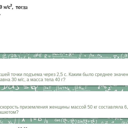
шей точки подъема через 2,5 с. Каким было среднее значе
вна 30 м/с, а масса тела 40 г?
корость приземления женщины массой 50 кг составляла 6,5
арашютом?