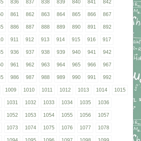
35
836
837
838
839
840
841
842
60
861
862
863
864
865
866
867
85
886
887
888
889
890
891
892
10
911
912
913
914
915
916
917
35
936
937
938
939
940
941
942
60
961
962
963
964
965
966
967
85
986
987
988
989
990
991
992
1009
1010
1011
1012
1013
1014
1015
1031
1032
1033
1034
1035
1036
1052
1053
1054
1055
1056
1057
1073
1074
1075
1076
1077
1078
1094
1095
1096
1097
1098
1099