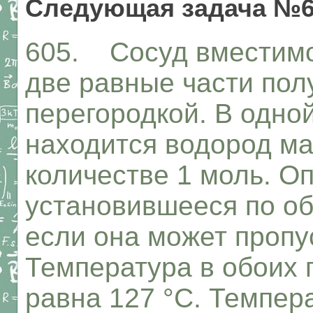
Следующая задача №6
605. Сосуд вместимо
две равные части по
перегородкой. В одно
находится водород мас
количестве 1 моль. О
установившееся по об
если она может пропу
Температура в обоих 
равна 127 °С. Темпер