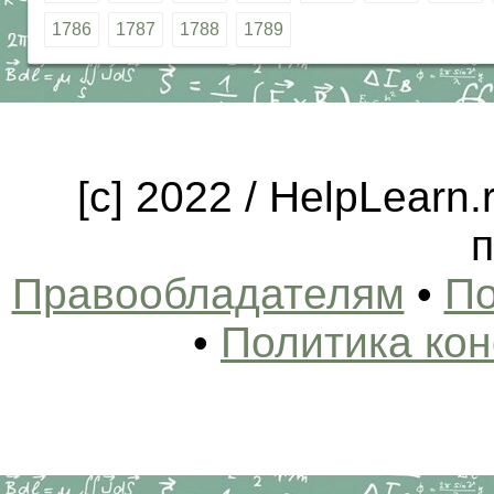
1786
1787
1788
1789
[c] 2022 / HelpLearn
п
Правообладателям
•
По
•
Политика ко