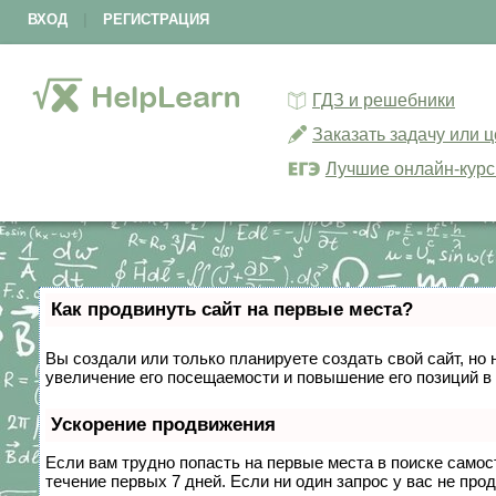
ВХОД
|
РЕГИСТРАЦИЯ
ГДЗ и решебники
Заказать задачу или 
Лучшие онлайн-кур
Как продвинуть сайт на первые места?
Вы создали или только планируете создать свой сайт, но 
увеличение его посещаемости и повышение его позиций в
Ускорение продвижения
Если вам трудно попасть на первые места в поиске само
течение первых 7 дней. Если ни один запрос у вас не прод