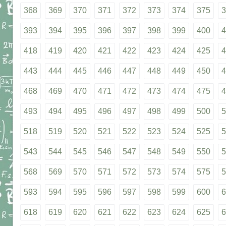
368
369
370
371
372
373
374
375
3
393
394
395
396
397
398
399
400
4
418
419
420
421
422
423
424
425
4
443
444
445
446
447
448
449
450
4
468
469
470
471
472
473
474
475
4
493
494
495
496
497
498
499
500
5
518
519
520
521
522
523
524
525
5
543
544
545
546
547
548
549
550
5
568
569
570
571
572
573
574
575
5
593
594
595
596
597
598
599
600
6
618
619
620
621
622
623
624
625
6