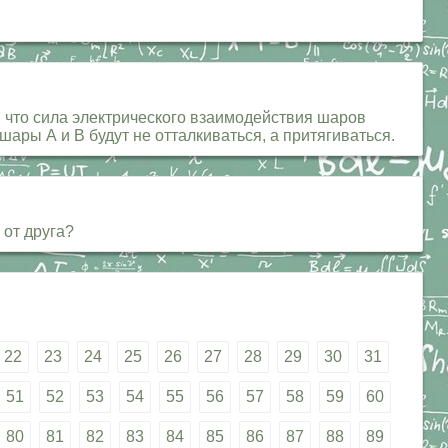
 что сила электрического взаимодействия шаров
ары А и В будут не отталкиваться, а притягиваться.
 от друга?
22
23
24
25
26
27
28
29
30
31
51
52
53
54
55
56
57
58
59
60
80
81
82
83
84
85
86
87
88
89