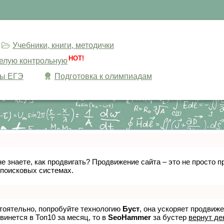
Учебники, книги, методички
HOT!
целую контрольную
сы ЕГЭ
Подготовка к олимпиадам
не знаете, как продвигать? Продвижение сайта – это не просто
 поисковых системах.
стоятельно, попробуйте технологию
Буст
, она ускоряет продвиж
винется в Топ10 за месяц, то в
SeoHammer
за бустер
вернут де