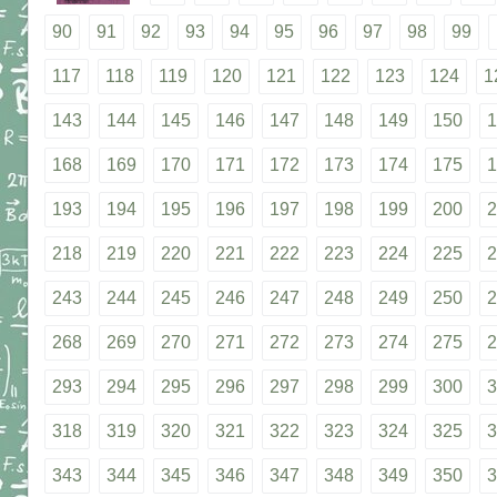
90
91
92
93
94
95
96
97
98
99
117
118
119
120
121
122
123
124
1
143
144
145
146
147
148
149
150
1
168
169
170
171
172
173
174
175
1
193
194
195
196
197
198
199
200
2
218
219
220
221
222
223
224
225
2
243
244
245
246
247
248
249
250
2
268
269
270
271
272
273
274
275
2
293
294
295
296
297
298
299
300
3
318
319
320
321
322
323
324
325
3
343
344
345
346
347
348
349
350
3