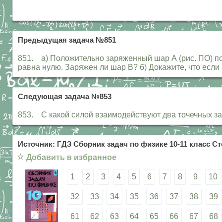
Предыдущая задача №851
851. а) Положительно заряженный шар А (рис. ПО) по
равна нулю. Заряжен ли шар В? б) Докажите, что если
Следующая задача №853
853. С какой силой взаимодействуют два точечных зар
Источник: ГДЗ Сборник задач по физике 10-11 класс Ст
☆
Добавить в избранное
1
2
3
4
5
6
7
8
9
10
32
33
34
35
36
37
38
39
61
62
63
64
65
66
67
68