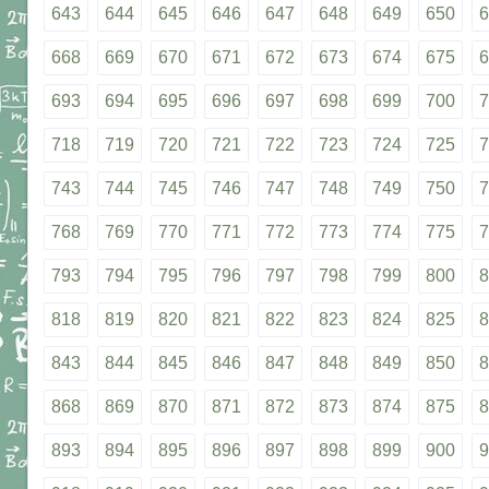
643
644
645
646
647
648
649
650
6
668
669
670
671
672
673
674
675
6
693
694
695
696
697
698
699
700
7
718
719
720
721
722
723
724
725
7
743
744
745
746
747
748
749
750
7
768
769
770
771
772
773
774
775
7
793
794
795
796
797
798
799
800
8
818
819
820
821
822
823
824
825
8
843
844
845
846
847
848
849
850
8
868
869
870
871
872
873
874
875
8
893
894
895
896
897
898
899
900
9