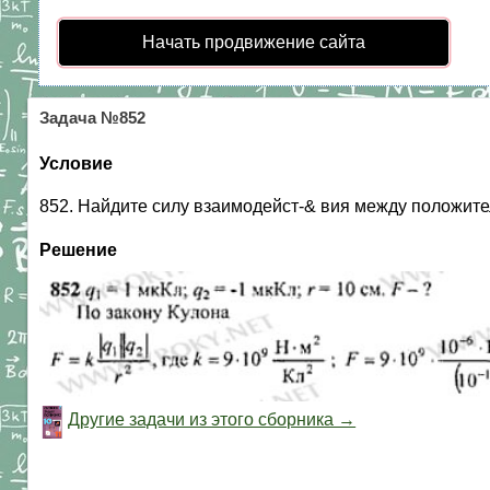
Начать продвижение сайта
Задача №852
Условие
852. Найдите силу взаимодейст-& вия между положите
Решение
Другие задачи из этого сборника →