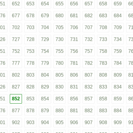
51
652
653
654
655
656
657
658
659
6
76
677
678
679
680
681
682
683
684
6
01
702
703
704
705
706
707
708
709
7
26
727
728
729
730
731
732
733
734
7
51
752
753
754
755
756
757
758
759
7
76
777
778
779
780
781
782
783
784
7
01
802
803
804
805
806
807
808
809
8
26
827
828
829
830
831
832
833
834
8
51
852
853
854
855
856
857
858
859
8
76
877
878
879
880
881
882
883
884
8
01
902
903
904
905
906
907
908
909
9