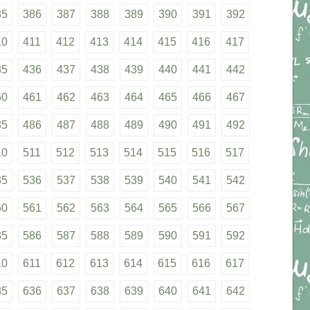
85
386
387
388
389
390
391
392
10
411
412
413
414
415
416
417
35
436
437
438
439
440
441
442
60
461
462
463
464
465
466
467
85
486
487
488
489
490
491
492
10
511
512
513
514
515
516
517
35
536
537
538
539
540
541
542
60
561
562
563
564
565
566
567
85
586
587
588
589
590
591
592
10
611
612
613
614
615
616
617
35
636
637
638
639
640
641
642