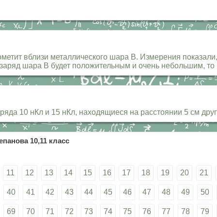
метит вблизи металлического шара В. Измерения показали,
 заряд шара В будет положительным и очень небольшим, то ш
яда 10 нКл и 15 нКл, находящиеся на расстоянии 5 см друг
епанова 10,11 класс
11
12
13
14
15
16
17
18
19
20
21
40
41
42
43
44
45
46
47
48
49
50
69
70
71
72
73
74
75
76
77
78
79