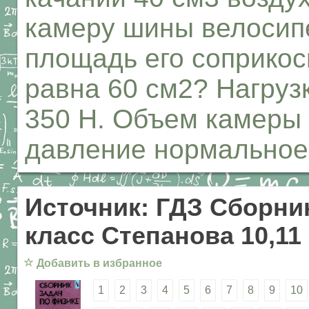
камеру шины велосипе
площадь его соприкос
равна 60 см2? Нагруз
350 Н. Объем камеры
давление нормальное
Источник: ГДЗ Сборник
класс Степанова 10,11
☆
Добавить в избранное
1
2
3
4
5
6
7
8
9
10