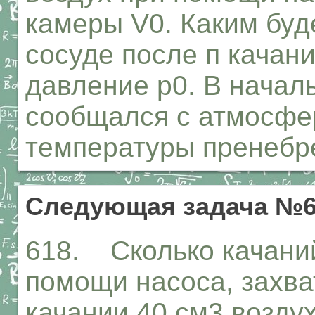
камеры V0. Каким буд
сосуде после п качан
давление р0. В начал
сообщался с атмосфе
температуры пренебр
Следующая задача №6
618. Сколько качаний
помощи насоса, захв
качании 40 см3 возду