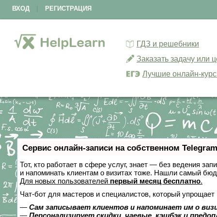
ВХОД
|
РЕГИСТРАЦИЯ
ГДЗ и решебники
Заказать задачу или 
Лучшие онлайн-кур
Сервис онлайн-записи на собственном Telegram
Тот, кто работает в сфере услуг, знает — без ведения зап
и напоминать клиентам о визитах тоже. Нашли самый бю
Для новых пользователей
первый месяц бесплатно
.
Чат-бот для мастеров и специалистов, который упрощает 
—
Сам записывает клиентов и напоминает им о виз
—
Персонализирует скидки, чаевые, кэшбэк и предо