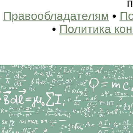
п
Правообладателям
•
По
•
Политика ко