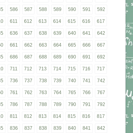
85
586
587
588
589
590
591
592
10
611
612
613
614
615
616
617
35
636
637
638
639
640
641
642
60
661
662
663
664
665
666
667
85
686
687
688
689
690
691
692
10
711
712
713
714
715
716
717
35
736
737
738
739
740
741
742
60
761
762
763
764
765
766
767
85
786
787
788
789
790
791
792
10
811
812
813
814
815
816
817
35
836
837
838
839
840
841
842