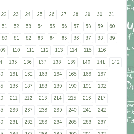
22
23
24
25
26
27
28
29
30
31
51
52
53
54
55
56
57
58
59
60
80
81
82
83
84
85
86
87
88
89
109
110
111
112
113
114
115
116
4
135
136
137
138
139
140
141
142
60
161
162
163
164
165
166
167
85
186
187
188
189
190
191
192
10
211
212
213
214
215
216
217
35
236
237
238
239
240
241
242
60
261
262
263
264
265
266
267
85
286
287
288
289
290
291
292