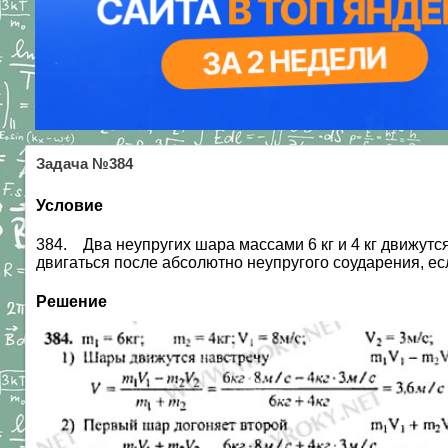
Задача №384
Условие
384. Два неупругих шара массами 6 кг и 4 кг движутся
двигаться после абсолютно неупругого соударения, ес
Решение