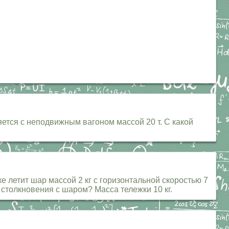
яется с неподвижным вагоном массой 20 т. С какой
ке летит шар массой 2 кг с горизонтальной скоростью 7
е столкновения с шаром? Масса тележки 10 кг.