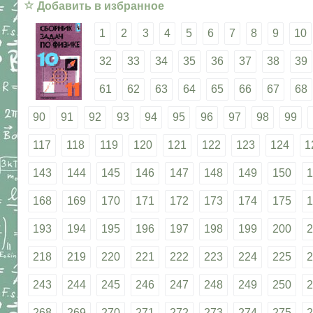
☆
Добавить в избранное
1
2
3
4
5
6
7
8
9
10
32
33
34
35
36
37
38
39
61
62
63
64
65
66
67
68
90
91
92
93
94
95
96
97
98
99
117
118
119
120
121
122
123
124
1
143
144
145
146
147
148
149
150
1
168
169
170
171
172
173
174
175
1
193
194
195
196
197
198
199
200
2
218
219
220
221
222
223
224
225
2
243
244
245
246
247
248
249
250
2
268
269
270
271
272
273
274
275
2