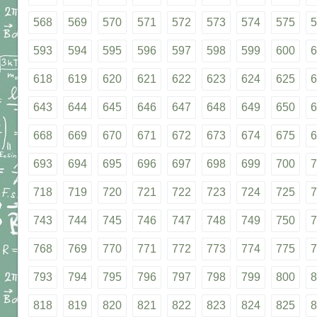
568
569
570
571
572
573
574
575
5
593
594
595
596
597
598
599
600
6
618
619
620
621
622
623
624
625
6
643
644
645
646
647
648
649
650
6
668
669
670
671
672
673
674
675
6
693
694
695
696
697
698
699
700
7
718
719
720
721
722
723
724
725
7
743
744
745
746
747
748
749
750
7
768
769
770
771
772
773
774
775
7
793
794
795
796
797
798
799
800
8
818
819
820
821
822
823
824
825
8