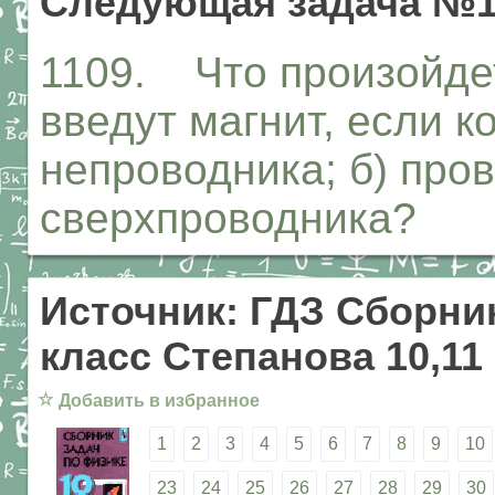
Следующая задача №1
1109. Что произойдет 
введут магнит, если к
непроводника; б) пров
сверхпроводника?
Источник: ГДЗ Сборник
класс Степанова 10,11
☆
Добавить в избранное
1
2
3
4
5
6
7
8
9
10
23
24
25
26
27
28
29
30