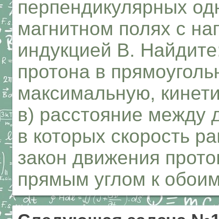
перпендикулярных од
магнитном полях с на
индукцией В. Найдите
протона в прямоуголь
максимальную, кинети
в) расстояние между 
в которых скорость р
закон движения прото
прямым углом к обоим