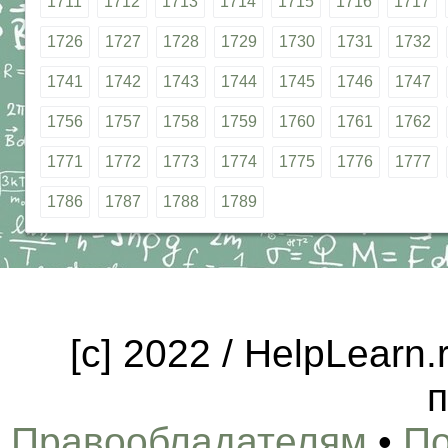
1711
1712
1713
1714
1715
1716
1717
1726
1727
1728
1729
1730
1731
1732
1741
1742
1743
1744
1745
1746
1747
1756
1757
1758
1759
1760
1761
1762
1771
1772
1773
1774
1775
1776
1777
1786
1787
1788
1789
[c] 2022 / HelpLearn
п
Правообладателям
•
По