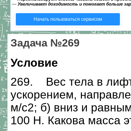
—
Увеличивает доходимость и помогает больше за
Начать пользоваться сервисом
Задача №269
Условие
269. Вес тела в лиф
ускорением, направле
м/с2; б) вниз и равны
100 Н. Какова масса э