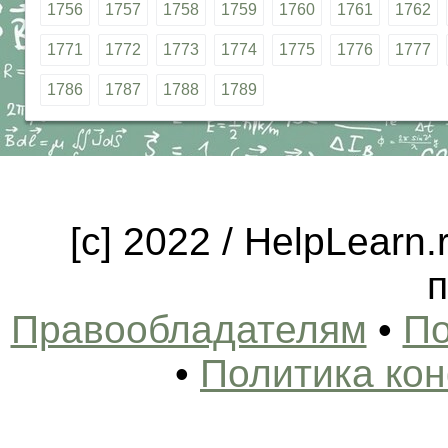
1756
1757
1758
1759
1760
1761
1762
1771
1772
1773
1774
1775
1776
1777
1786
1787
1788
1789
[c] 2022 / HelpLearn
п
Правообладателям
•
По
•
Политика ко