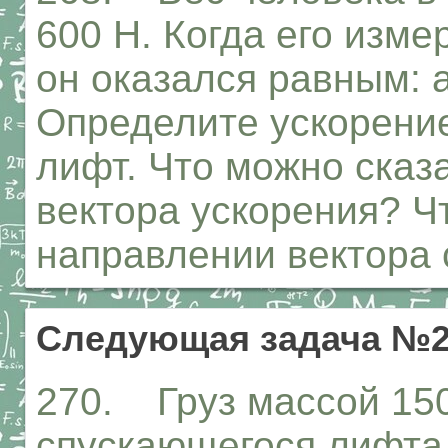
600 Н. Когда его изм
он оказался равным: а
Определите ускорение
лифт. Что можно сказ
вектора ускорения? Ч
направлении вектора 
Следующая задача №2
270. Груз массой 150
спускающегося лифта 