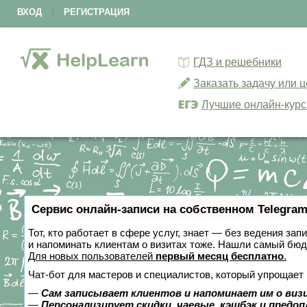
ВХОД
|
РЕГИСТРАЦИЯ
ГДЗ и решебники
Заказать задачу или 
Лучшие онлайн-кур
Сервис онлайн-записи на собственном Telegram
Тот, кто работает в сфере услуг, знает — без ведения зап
и напоминать клиентам о визитах тоже. Нашли самый бю
Для новых пользователей
первый месяц бесплатно
.
Чат-бот для мастеров и специалистов, который упрощает 
—
Сам записывает клиентов и напоминает им о виз
—
Персонализирует скидки, чаевые, кэшбэк и предо