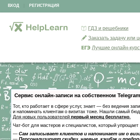
ВХОД
|
РЕГИСТРАЦИЯ
ГДЗ и решебники
Заказать задачу или 
Лучшие онлайн-кур
Сервис онлайн-записи на собственном Telegram
Тот, кто работает в сфере услуг, знает — без ведения зап
и напоминать клиентам о визитах тоже. Нашли самый бю
Для новых пользователей
первый месяц бесплатно
.
Чат-бот для мастеров и специалистов, который упрощает 
—
Сам записывает клиентов и напоминает им о виз
—
Персонализирует скидки, чаевые, кэшбэк и предо