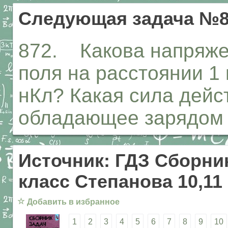
Следующая задача №8
872. Какова напряже
поля на расстоянии 1 
нКл? Какая сила дейст
обладающее зарядом
Источник: ГДЗ Сборник
класс Степанова 10,11
☆
Добавить в избранное
1
2
3
4
5
6
7
8
9
10