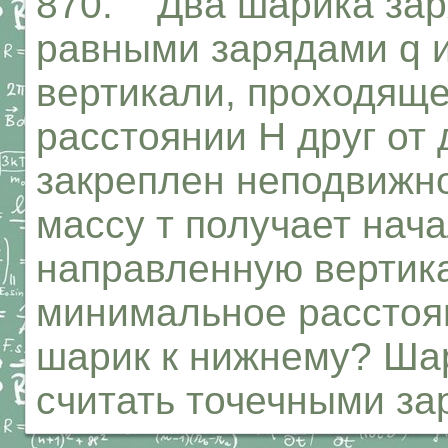
870. Два шарика за
равными зарядами q 
вертикали, проходяще
расстоянии Н друг от
закреплен неподвижн
массу т получает нача
направленную вертика
минимальное расстоян
шарик к нижнему? Ша
считать точечными за