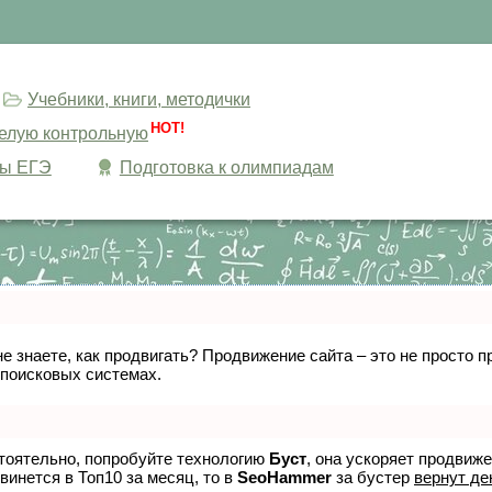
Учебники, книги, методички
HOT!
целую контрольную
сы ЕГЭ
Подготовка к олимпиадам
не знаете, как продвигать? Продвижение сайта – это не просто
 поисковых системах.
стоятельно, попробуйте технологию
Буст
, она ускоряет продвиж
винется в Топ10 за месяц, то в
SeoHammer
за бустер
вернут де