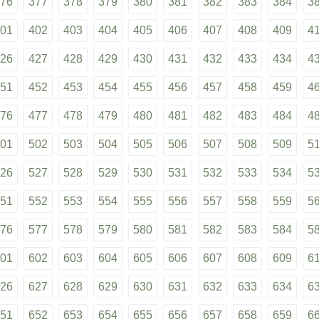
76
377
378
379
380
381
382
383
384
3
01
402
403
404
405
406
407
408
409
4
26
427
428
429
430
431
432
433
434
4
51
452
453
454
455
456
457
458
459
4
76
477
478
479
480
481
482
483
484
4
01
502
503
504
505
506
507
508
509
5
26
527
528
529
530
531
532
533
534
5
51
552
553
554
555
556
557
558
559
5
76
577
578
579
580
581
582
583
584
5
01
602
603
604
605
606
607
608
609
6
26
627
628
629
630
631
632
633
634
6
51
652
653
654
655
656
657
658
659
6