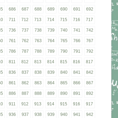
85
686
687
688
689
690
691
692
10
711
712
713
714
715
716
717
35
736
737
738
739
740
741
742
60
761
762
763
764
765
766
767
85
786
787
788
789
790
791
792
10
811
812
813
814
815
816
817
35
836
837
838
839
840
841
842
60
861
862
863
864
865
866
867
85
886
887
888
889
890
891
892
10
911
912
913
914
915
916
917
35
936
937
938
939
940
941
942