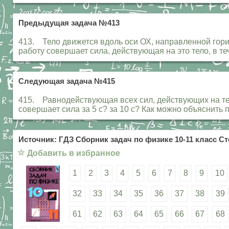
Предыдущая задача №413
413. Тело движется вдоль оси ОХ, направленной горизо
работу совершает сила, действующая на это тело, в те
Следующая задача №415
415. Равнодействующая всех сил, действующих на тело
совершает сила за 5 с? за 10 с? Как можно объяснить
Источник: ГДЗ Сборник задач по физике 10-11 класс Ст
☆
Добавить в избранное
1
2
3
4
5
6
7
8
9
10
32
33
34
35
36
37
38
39
61
62
63
64
65
66
67
68