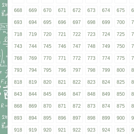
668
669
670
671
672
673
674
675
6
693
694
695
696
697
698
699
700
7
718
719
720
721
722
723
724
725
7
743
744
745
746
747
748
749
750
7
768
769
770
771
772
773
774
775
7
793
794
795
796
797
798
799
800
8
818
819
820
821
822
823
824
825
8
843
844
845
846
847
848
849
850
8
868
869
870
871
872
873
874
875
8
893
894
895
896
897
898
899
900
9
918
919
920
921
922
923
924
925
9