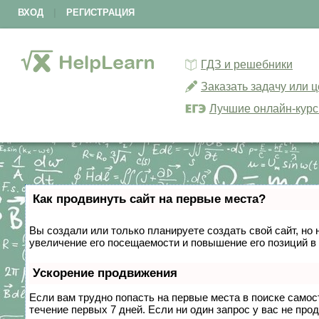
ВХОД
|
РЕГИСТРАЦИЯ
ГДЗ и решебники
Заказать задачу или 
Лучшие онлайн-кур
Как продвинуть сайт на первые места?
Вы создали или только планируете создать свой сайт, но 
увеличение его посещаемости и повышение его позиций в
Ускорение продвижения
Если вам трудно попасть на первые места в поиске само
течение первых 7 дней. Если ни один запрос у вас не прод