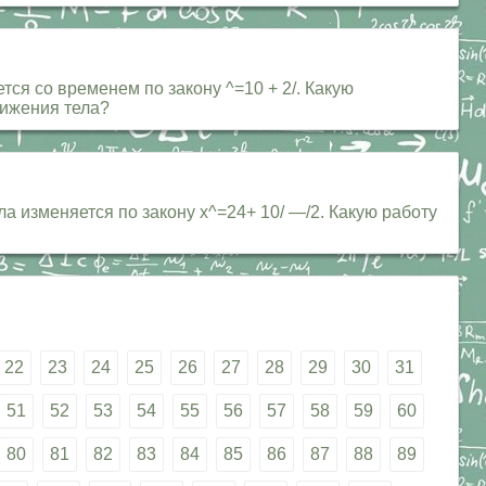
тся со временем по закону ^=10 + 2/. Какую
вижения тела?
а изменяется по закону х^=24+ 10/ —/2. Какую работу
22
23
24
25
26
27
28
29
30
31
51
52
53
54
55
56
57
58
59
60
80
81
82
83
84
85
86
87
88
89