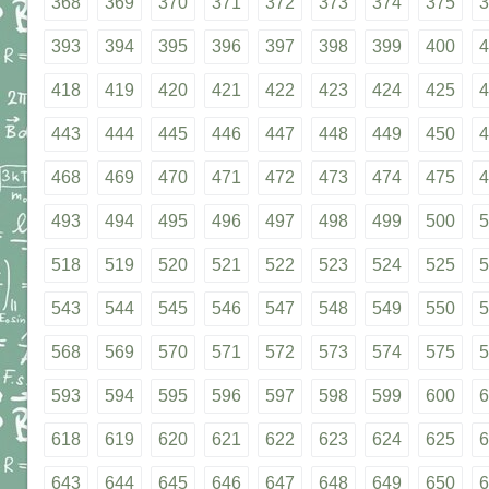
368
369
370
371
372
373
374
375
3
393
394
395
396
397
398
399
400
4
418
419
420
421
422
423
424
425
4
443
444
445
446
447
448
449
450
4
468
469
470
471
472
473
474
475
4
493
494
495
496
497
498
499
500
5
518
519
520
521
522
523
524
525
5
543
544
545
546
547
548
549
550
5
568
569
570
571
572
573
574
575
5
593
594
595
596
597
598
599
600
6
618
619
620
621
622
623
624
625
6
643
644
645
646
647
648
649
650
6