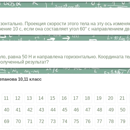
нтально. Проекция скорости этого тела на эту ось изменяе
чение 10 с, если она составляет угол 60° с направлением д
, равна 50 Н и направлена горизонтально. Координата тел
 полученный результат?
епанова 10,11 класс
11
12
13
14
15
16
17
18
19
20
21
40
41
42
43
44
45
46
47
48
49
50
69
70
71
72
73
74
75
76
77
78
79