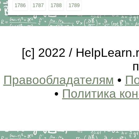
1786
1787
1788
1789
[c] 2022 / HelpLearn
п
Правообладателям
•
По
•
Политика ко