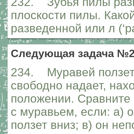
232. Зубья пилы разв
плоскости пилы. Како
разведенной или л (‘
Следующая задача №2
234. Муравей ползет 
свободно надает, нах
положении. Сравните
с муравьем, если: а) о
ползет вниз; в) он не