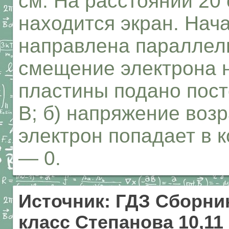
см. На расстоянии 20
находится экран. Нач
направлена параллел
смещение электрона на
пластины подано пос
В; б) напряжение возр
электрон попадает в к
— 0.
Источник: ГДЗ Сборник
класс Степанова 10,11