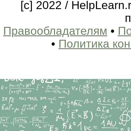
[c] 2022 / HelpLearn
п
Правообладателям
•
По
•
Политика ко